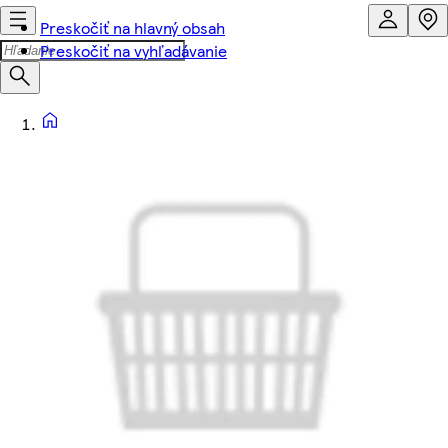
Preskočiť na hlavný obsah
Preskočiť na vyhľadávanie