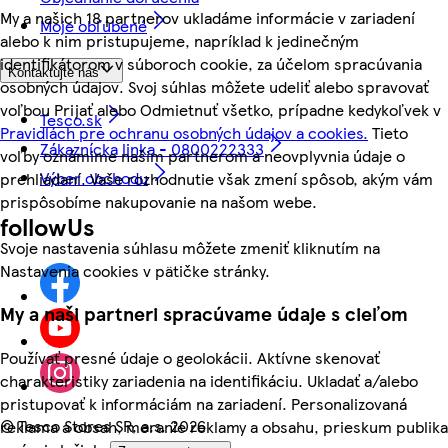
My a našich 18 partnerov ukladáme informácie v zariadení
Moje obľúbené
alebo k nim pristupujeme, napríklad k jedinečným
identifikátorom v súboroch cookie, za účelom spracúvania
Kontaktujte nás
osobných údajov. Svoj súhlas môžete udeliť alebo spravovať
voľbou Prijať alebo Odmietnuť všetko, prípadne kedykoľvek v
Tesco.sk
Pravidlách pre ochranu osobných údajov a cookies.
Tieto
Zákaznícka linka - 0800222333
voľby oznámime našim partnerom a neovplyvnia údaje o
Výber obchodu
prehliadaní. Vaše rozhodnutie však zmení spôsob, akým vám
prispôsobíme nakupovanie na našom webe.
followUs
Svoje nastavenia súhlasu môžete zmeniť kliknutím na
Nastavenia cookies v pätičke stránky.
My a naši partneri spracúvame údaje s cieľom
Používať presné údaje o geolokácii. Aktívne skenovať
charakteristiky zariadenia na identifikáciu. Ukladať a/alebo
pristupovať k informáciám na zariadení. Personalizovaná
©
Tesco Stores SR, a.s. 2026
reklama a obsah, meranie reklamy a obsahu, prieskum publika