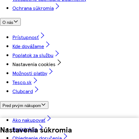
Ochrana súkromia
O nás
Prístupnosť
Kde dovážame
Poplatok za službu
Nastavenia cookies
Možnosti platby
Tesco.sk
Clubcard
Pred prvým nákupom
Ako nakupovať
Nastavenia súkromia
Registrácia
Objednanie doručenia