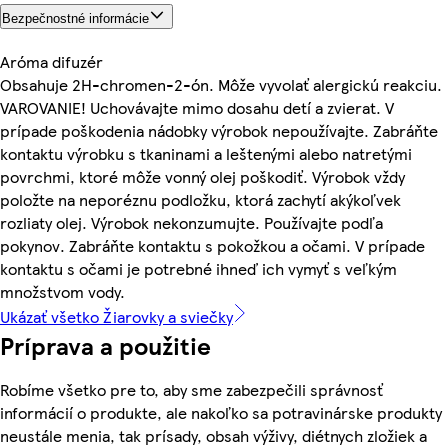
Bezpečnostné informácie
Aróma difuzér
Obsahuje 2H-chromen-2-ón. Môže vyvolať alergickú reakciu.
VAROVANIE! Uchovávajte mimo dosahu detí a zvierat. V
prípade poškodenia nádobky výrobok nepoužívajte. Zabráňte
kontaktu výrobku s tkaninami a leštenými alebo natretými
povrchmi, ktoré môže vonný olej poškodiť. Výrobok vždy
položte na neporéznu podložku, ktorá zachytí akýkoľvek
rozliaty olej. Výrobok nekonzumujte. Používajte podľa
pokynov. Zabráňte kontaktu s pokožkou a očami. V prípade
kontaktu s očami je potrebné ihneď ich vymyť s veľkým
množstvom vody.
Ukázať všetko Žiarovky a sviečky
Príprava a použitie
Robíme všetko pre to, aby sme zabezpečili správnosť
informácií o produkte, ale nakoľko sa potravinárske produkty
neustále menia, tak prísady, obsah výživy, diétnych zložiek a