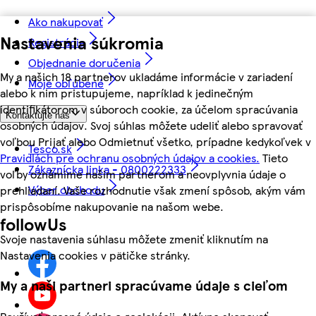
Ako nakupovať
Nastavenia súkromia
Registrácia
Objednanie doručenia
My a našich 18 partnerov ukladáme informácie v zariadení
Moje obľúbené
alebo k nim pristupujeme, napríklad k jedinečným
identifikátorom v súboroch cookie, za účelom spracúvania
Kontaktujte nás
osobných údajov. Svoj súhlas môžete udeliť alebo spravovať
voľbou Prijať alebo Odmietnuť všetko, prípadne kedykoľvek v
Tesco.sk
Pravidlách pre ochranu osobných údajov a cookies.
Tieto
Zákaznícka linka - 0800222333
voľby oznámime našim partnerom a neovplyvnia údaje o
Výber obchodu
prehliadaní. Vaše rozhodnutie však zmení spôsob, akým vám
prispôsobíme nakupovanie na našom webe.
followUs
Svoje nastavenia súhlasu môžete zmeniť kliknutím na
Nastavenia cookies v pätičke stránky.
My a naši partneri spracúvame údaje s cieľom