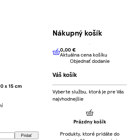
Nákupný košík
0,00 €
Aktuálna cena košíku
0,00 €
Aktuálna cena košíku
Objednať dodanie
Váš košík
0 x 15 cm
Vyberte službu, ktorá je pre Vás
najvhodnejšie
ní
Prázdny košík
Produkty, ktoré pridáte do
Pridať