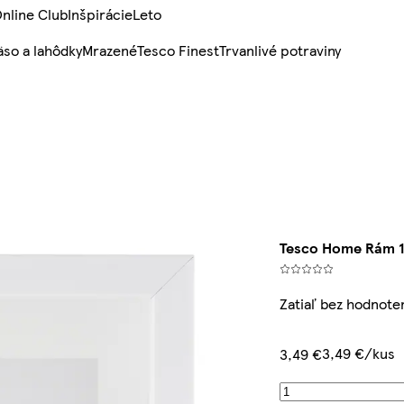
nline Club
Inšpirácie
Leto
so a lahôdky
Mrazené
Tesco Finest
Trvanlivé potraviny
Tesco Home Rám 1
Zatiaľ bez hodnote
3,49 €/kus
3,49 €