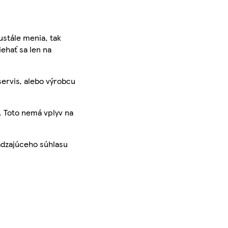
ustále menia, tak
iehať sa len na
servis, alebo výrobcu
. Toto nemá vplyv na
ádzajúceho súhlasu