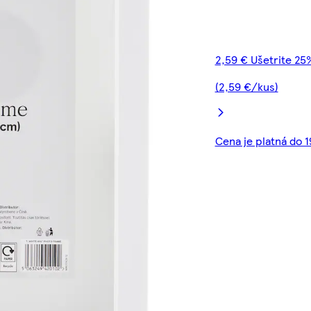
2,59 € Ušetrite 25
(2,59 €/kus)
Cena je platná do 1