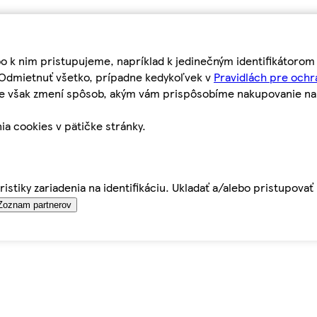
bo k nim pristupujeme, napríklad k jedinečným identifikátoro
o Odmietnuť všetko, prípadne kedykoľvek v
Pravidlách pre ochr
tie však zmení spôsob, akým vám prispôsobíme nakupovanie n
ia cookies v pätičke stránky.
istiky zariadenia na identifikáciu. Ukladať a/alebo pristupova
Zoznam partnerov