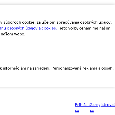
m v súboroch cookie, za účelom spracúvania osobných údajov.
anu osobných údajov a cookies.
Tieto voľby oznámime našim
a našom webe.
ť k informáciám na zariadení. Personalizovaná reklama a obsah,
Prihlásiť
Zaregistrovať
sa
sa