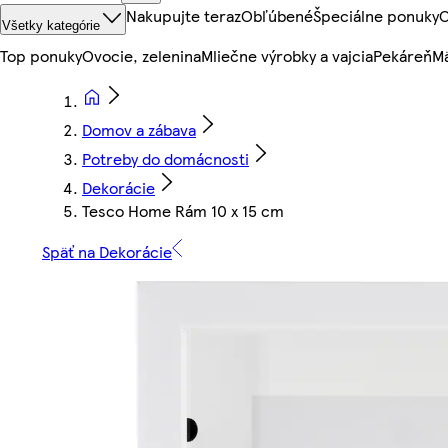
Nakupujte teraz
Obľúbené
Špeciálne ponuky
O
Všetky kategórie
Top ponuky
Ovocie, zelenina
Mliečne výrobky a vajcia
Pekáreň
Mä
Domov a zábava
Potreby do domácnosti
Dekorácie
Tesco Home Rám 10 x 15 cm
Späť na Dekorácie