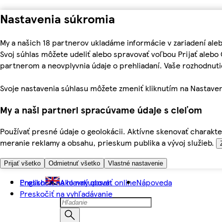
Nastavenia súkromia
My a našich 18 partnerov ukladáme informácie v zariadení ale
Svoj súhlas môžete udeliť alebo spravovať voľbou Prijať aleb
partnerom a neovplyvnia údaje o prehliadaní. Vaše rozhodnu
Svoje nastavenia súhlasu môžete zmeniť kliknutím na Nastaven
My a naši partneri spracúvame údaje s cieľom
Používať presné údaje o geolokácii. Aktívne skenovať charakter
meranie reklamy a obsahu, prieskum publika a vývoj služieb.
Prijať všetko
Odmietnuť všetko
Vlastné nastavenie
Preskočiť na hlavný obsah
English
Ako nakupovať online
Nápoveda
Preskočiť na vyhľadávanie