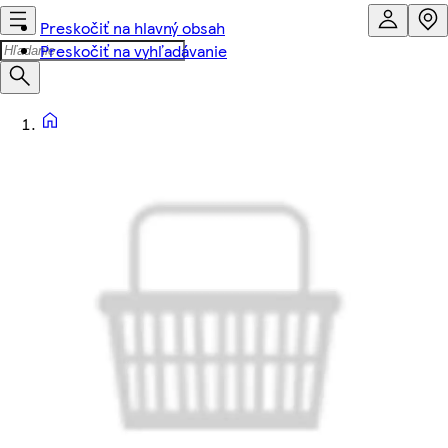
Preskočiť na hlavný obsah
Preskočiť na vyhľadávanie