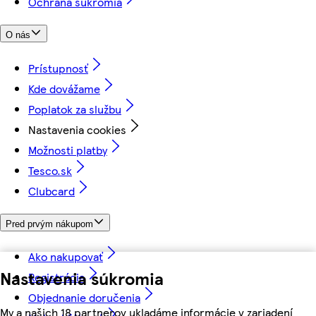
Ochrana súkromia
O nás
Prístupnosť
Kde dovážame
Poplatok za službu
Nastavenia cookies
Možnosti platby
Tesco.sk
Clubcard
Pred prvým nákupom
Ako nakupovať
Nastavenia súkromia
Registrácia
Objednanie doručenia
My a našich 18 partnerov ukladáme informácie v zariadení