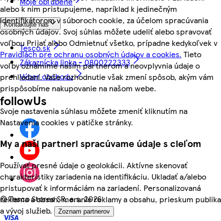
Moje obľúbené
alebo k nim pristupujeme, napríklad k jedinečným
identifikátorom v súboroch cookie, za účelom spracúvania
Kontaktujte nás
osobných údajov. Svoj súhlas môžete udeliť alebo spravovať
voľbou Prijať alebo Odmietnuť všetko, prípadne kedykoľvek v
Tesco.sk
Pravidlách pre ochranu osobných údajov a cookies.
Tieto
Zákaznícka linka - 0800222333
voľby oznámime našim partnerom a neovplyvnia údaje o
Výber obchodu
prehliadaní. Vaše rozhodnutie však zmení spôsob, akým vám
prispôsobíme nakupovanie na našom webe.
followUs
Svoje nastavenia súhlasu môžete zmeniť kliknutím na
Nastavenia cookies v pätičke stránky.
My a naši partneri spracúvame údaje s cieľom
Používať presné údaje o geolokácii. Aktívne skenovať
charakteristiky zariadenia na identifikáciu. Ukladať a/alebo
pristupovať k informáciám na zariadení. Personalizovaná
©
Tesco Stores SR, a.s. 2026
reklama a obsah, meranie reklamy a obsahu, prieskum publika
a vývoj služieb.
Zoznam partnerov