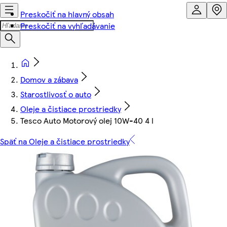
Preskočiť na hlavný obsah
Preskočiť na vyhľadávanie
Domov a zábava
Starostlivosť o auto
Oleje a čistiace prostriedky
Tesco Auto Motorový olej 10W-40 4 l
Späť na Oleje a čistiace prostriedky