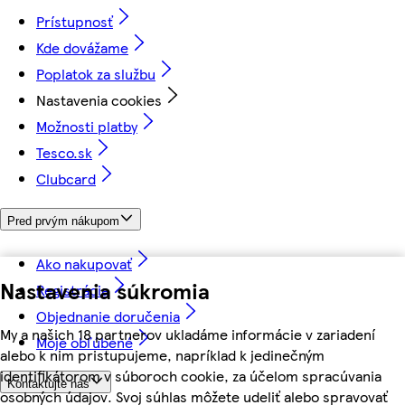
Prístupnosť
Kde dovážame
Poplatok za službu
Nastavenia cookies
Možnosti platby
Tesco.sk
Clubcard
Pred prvým nákupom
Ako nakupovať
Nastavenia súkromia
Registrácia
Objednanie doručenia
My a našich 18 partnerov ukladáme informácie v zariadení
Moje obľúbené
alebo k nim pristupujeme, napríklad k jedinečným
identifikátorom v súboroch cookie, za účelom spracúvania
Kontaktujte nás
osobných údajov. Svoj súhlas môžete udeliť alebo spravovať