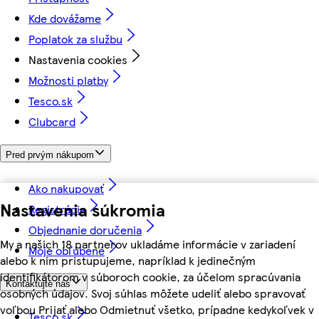
Kde dovážame
Poplatok za službu
Nastavenia cookies
Možnosti platby
Tesco.sk
Clubcard
Pred prvým nákupom
Ako nakupovať
Nastavenia súkromia
Registrácia
Objednanie doručenia
My a našich 18 partnerov ukladáme informácie v zariadení
Moje obľúbené
alebo k nim pristupujeme, napríklad k jedinečným
identifikátorom v súboroch cookie, za účelom spracúvania
Kontaktujte nás
osobných údajov. Svoj súhlas môžete udeliť alebo spravovať
voľbou Prijať alebo Odmietnuť všetko, prípadne kedykoľvek v
Tesco.sk