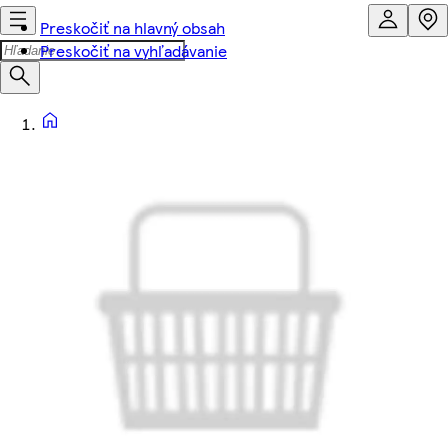
Preskočiť na hlavný obsah
Preskočiť na vyhľadávanie