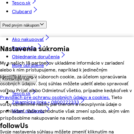
Tesco.sk
Clubcard
Pred prvým nákupom
Ako nakupovať
Nastavenia súkromia
Registrácia
Objednanie doručenia
My a našich 18 partnerov ukladáme informácie v zariadení
Moje obľúbené
alebo k nim pristupujeme, napríklad k jedinečným
identifikátorom v súboroch cookie, za účelom spracúvania
Kontaktujte nás
osobných údajov. Svoj súhlas môžete udeliť alebo spravovať
voľbou Prijať alebo Odmietnuť všetko, prípadne kedykoľvek v
Tesco.sk
Pravidlách pre ochranu osobných údajov a cookies.
Tieto
Zákaznícka linka - 0800222333
voľby oznámime našim partnerom a neovplyvnia údaje o
Výber obchodu
prehliadaní. Vaše rozhodnutie však zmení spôsob, akým vám
prispôsobíme nakupovanie na našom webe.
followUs
Svoje nastavenia súhlasu môžete zmeniť kliknutím na