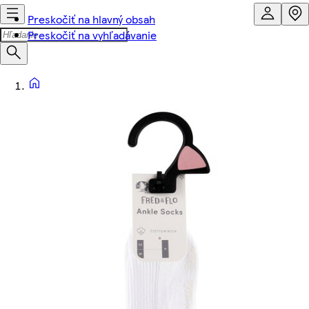
Preskočiť na hlavný obsah
Preskočiť na vyhľadávanie