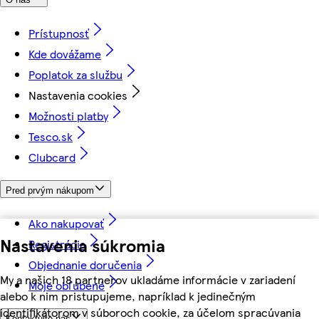
Prístupnosť
Kde dovážame
Poplatok za službu
Nastavenia cookies
Možnosti platby
Tesco.sk
Clubcard
Pred prvým nákupom
Ako nakupovať
Nastavenia súkromia
Registrácia
Objednanie doručenia
My a našich 18 partnerov ukladáme informácie v zariadení
Moje obľúbené
alebo k nim pristupujeme, napríklad k jedinečným
identifikátorom v súboroch cookie, za účelom spracúvania
Kontaktujte nás