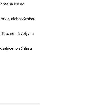
iehať sa len na
servis, alebo výrobcu
. Toto nemá vplyv na
ádzajúceho súhlasu