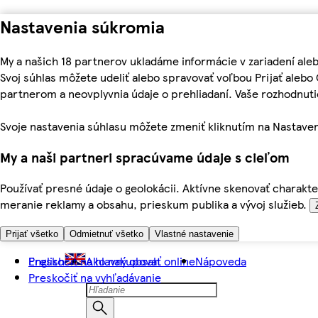
Nastavenia súkromia
My a našich 18 partnerov ukladáme informácie v zariadení ale
Svoj súhlas môžete udeliť alebo spravovať voľbou Prijať aleb
partnerom a neovplyvnia údaje o prehliadaní. Vaše rozhodnu
Svoje nastavenia súhlasu môžete zmeniť kliknutím na Nastaven
My a naši partneri spracúvame údaje s cieľom
Používať presné údaje o geolokácii. Aktívne skenovať charakter
meranie reklamy a obsahu, prieskum publika a vývoj služieb.
Prijať všetko
Odmietnuť všetko
Vlastné nastavenie
Preskočiť na hlavný obsah
English
Ako nakupovať online
Nápoveda
Preskočiť na vyhľadávanie