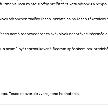
žu zmeniť. Mali by ste si vždy prečítať etiketu výrobku a nespol
ľvek výrobkoch značky Tesco, obráťte sa na Tesco zákaznícky 
, Tesco nemá zodpovednosť za akékoľvek nesprávne informácie
bu, a nesmú byť reprodukované žiadnym spôsobom bez predch
webe. Tesco neoveruje zverejnené hodnotenia.