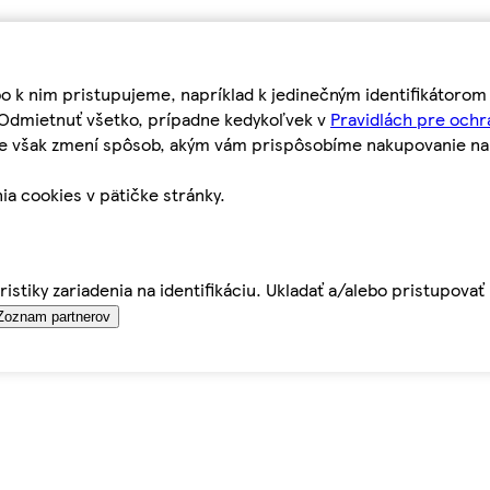
bo k nim pristupujeme, napríklad k jedinečným identifikátoro
o Odmietnuť všetko, prípadne kedykoľvek v
Pravidlách pre ochr
tie však zmení spôsob, akým vám prispôsobíme nakupovanie n
ia cookies v pätičke stránky.
istiky zariadenia na identifikáciu. Ukladať a/alebo pristupova
Zoznam partnerov