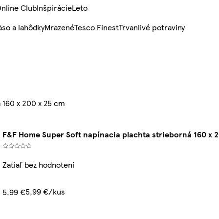
nline Club
Inšpirácie
Leto
so a lahôdky
Mrazené
Tesco Finest
Trvanlivé potraviny
 160 x 200 x 25 cm
F&F Home Super Soft napínacia plachta strieborná 160 x 
Zatiaľ bez hodnotení
5,99 €/kus
5,99 €