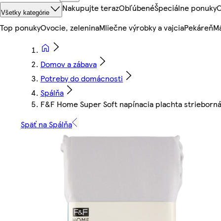
Nakupujte teraz
Obľúbené
Špeciálne ponuky
O
Všetky kategórie
Top ponuky
Ovocie, zelenina
Mliečne výrobky a vajcia
Pekáreň
Mä
Domov a zábava
Potreby do domácnosti
Spálňa
F&F Home Super Soft napínacia plachta strieborná
Späť na Spálňa