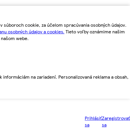
m v súboroch cookie, za účelom spracúvania osobných údajov.
anu osobných údajov a cookies.
Tieto voľby oznámime našim
a našom webe.
ť k informáciám na zariadení. Personalizovaná reklama a obsah,
Prihlásiť
Zaregistrovať
sa
sa