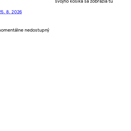
svojho košíka sa zobrazia tu
25. 8. 2026
 momentálne nedostupný