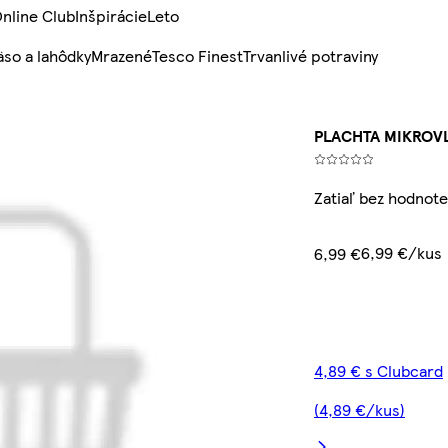
nline Club
Inšpirácie
Leto
so a lahôdky
Mrazené
Tesco Finest
Trvanlivé potraviny
PLACHTA MIKROVL
Zatiaľ bez hodnote
6,99 €/kus
6,99 €
4,89 € s Clubcard
(4,89 €/kus)