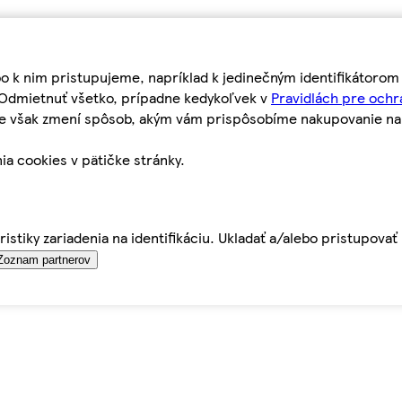
bo k nim pristupujeme, napríklad k jedinečným identifikátoro
o Odmietnuť všetko, prípadne kedykoľvek v
Pravidlách pre ochr
tie však zmení spôsob, akým vám prispôsobíme nakupovanie n
ia cookies v pätičke stránky.
istiky zariadenia na identifikáciu. Ukladať a/alebo pristupova
Zoznam partnerov