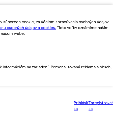
m v súboroch cookie, za účelom spracúvania osobných údajov.
anu osobných údajov a cookies.
Tieto voľby oznámime našim
a našom webe.
ť k informáciám na zariadení. Personalizovaná reklama a obsah,
Prihlásiť
Zaregistrovať
sa
sa