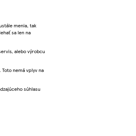
ustále menia, tak
iehať sa len na
servis, alebo výrobcu
. Toto nemá vplyv na
ádzajúceho súhlasu