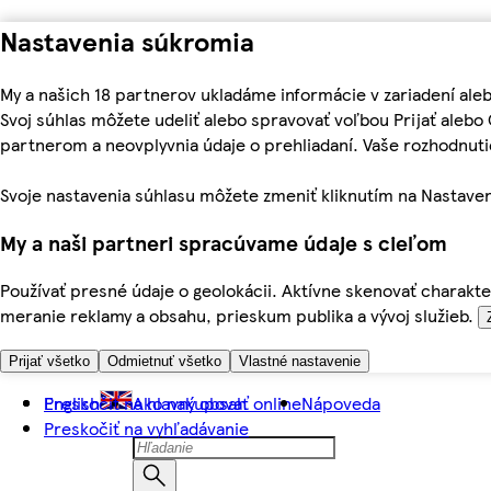
Nastavenia súkromia
My a našich 18 partnerov ukladáme informácie v zariadení ale
Svoj súhlas môžete udeliť alebo spravovať voľbou Prijať aleb
partnerom a neovplyvnia údaje o prehliadaní. Vaše rozhodnu
Svoje nastavenia súhlasu môžete zmeniť kliknutím na Nastaven
My a naši partneri spracúvame údaje s cieľom
Používať presné údaje o geolokácii. Aktívne skenovať charakter
meranie reklamy a obsahu, prieskum publika a vývoj služieb.
Prijať všetko
Odmietnuť všetko
Vlastné nastavenie
Preskočiť na hlavný obsah
English
Ako nakupovať online
Nápoveda
Preskočiť na vyhľadávanie