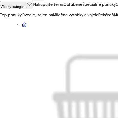
Nakupujte teraz
Obľúbené
Špeciálne ponuky
O
Všetky kategórie
Top ponuky
Ovocie, zelenina
Mliečne výrobky a vajcia
Pekáreň
Mä