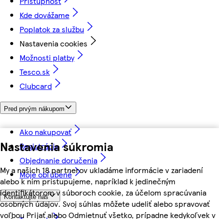
Prístupnosť
Kde dovážame
Poplatok za službu
Nastavenia cookies
Možnosti platby
Tesco.sk
Clubcard
Pred prvým nákupom
Ako nakupovať
Nastavenia súkromia
Registrácia
Objednanie doručenia
My a našich 18 partnerov ukladáme informácie v zariadení
Moje obľúbené
alebo k nim pristupujeme, napríklad k jedinečným
identifikátorom v súboroch cookie, za účelom spracúvania
Kontaktujte nás
osobných údajov. Svoj súhlas môžete udeliť alebo spravovať
voľbou Prijať alebo Odmietnuť všetko, prípadne kedykoľvek v