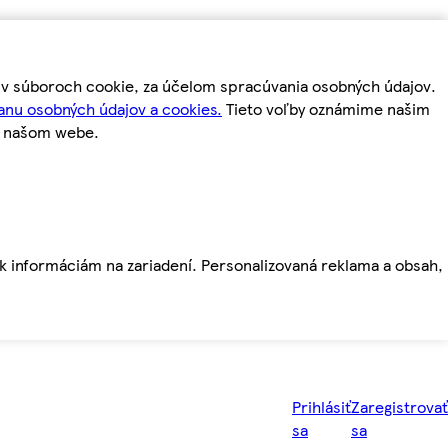
m v súboroch cookie, za účelom spracúvania osobných údajov.
anu osobných údajov a cookies.
Tieto voľby oznámime našim
a našom webe.
ť k informáciám na zariadení. Personalizovaná reklama a obsah,
Prihlásiť
Zaregistrovať
sa
sa