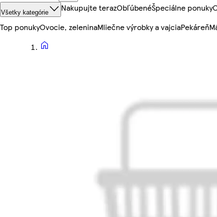
Nakupujte teraz
Obľúbené
Špeciálne ponuky
O
Všetky kategórie
Top ponuky
Ovocie, zelenina
Mliečne výrobky a vajcia
Pekáreň
Mä