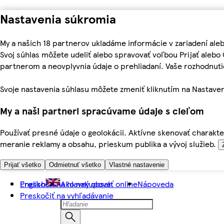
Nastavenia súkromia
My a našich 18 partnerov ukladáme informácie v zariadení ale
Svoj súhlas môžete udeliť alebo spravovať voľbou Prijať aleb
partnerom a neovplyvnia údaje o prehliadaní. Vaše rozhodnu
Svoje nastavenia súhlasu môžete zmeniť kliknutím na Nastaven
My a naši partneri spracúvame údaje s cieľom
Používať presné údaje o geolokácii. Aktívne skenovať charakter
meranie reklamy a obsahu, prieskum publika a vývoj služieb.
Prijať všetko
Odmietnuť všetko
Vlastné nastavenie
Preskočiť na hlavný obsah
English
Ako nakupovať online
Nápoveda
Preskočiť na vyhľadávanie