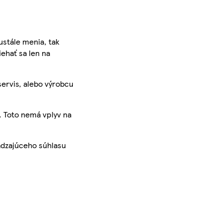
ustále menia, tak
iehať sa len na
servis, alebo výrobcu
. Toto nemá vplyv na
ádzajúceho súhlasu