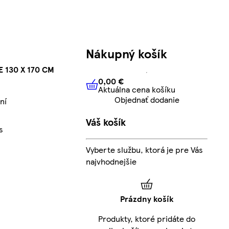
Nákupný košík
 130 X 170 CM
0,00 €
Aktuálna cena košíku
0,00 €
Aktuálna cena košíku
Objednať dodanie
ní
Váš košík
s
Vyberte službu, ktorá je pre Vás
najvhodnejšie
Prázdny košík
Produkty, ktoré pridáte do