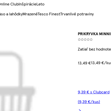
nline Club
Inšpirácie
Leto
so a lahôdky
Mrazené
Tesco Finest
Trvanlivé potraviny
PRIKRYVKA MINNIE
Zatiaľ bez hodnote
13,49 €/ku
13,49 €
9,39 € s Clubcard
(9,39 €/kus)