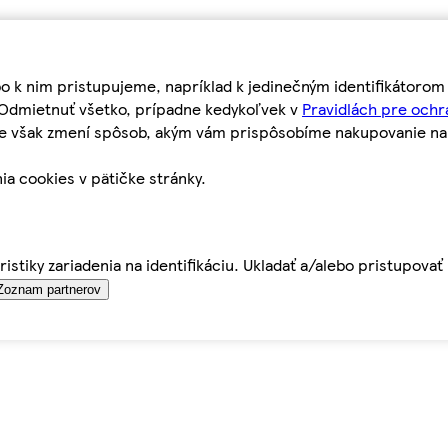
bo k nim pristupujeme, napríklad k jedinečným identifikátoro
o Odmietnuť všetko, prípadne kedykoľvek v
Pravidlách pre ochr
tie však zmení spôsob, akým vám prispôsobíme nakupovanie n
ia cookies v pätičke stránky.
istiky zariadenia na identifikáciu. Ukladať a/alebo pristupova
Zoznam partnerov