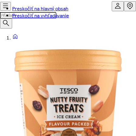
Preskočiť na hlavný obsah
Preskočiť na vyhľadávanie