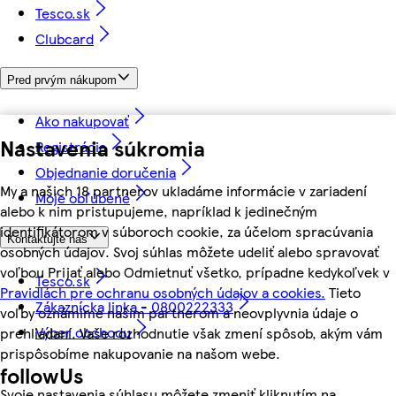
Tesco.sk
Clubcard
Pred prvým nákupom
Ako nakupovať
Nastavenia súkromia
Registrácia
Objednanie doručenia
My a našich 18 partnerov ukladáme informácie v zariadení
Moje obľúbené
alebo k nim pristupujeme, napríklad k jedinečným
identifikátorom v súboroch cookie, za účelom spracúvania
Kontaktujte nás
osobných údajov. Svoj súhlas môžete udeliť alebo spravovať
voľbou Prijať alebo Odmietnuť všetko, prípadne kedykoľvek v
Tesco.sk
Pravidlách pre ochranu osobných údajov a cookies.
Tieto
Zákaznícka linka - 0800222333
voľby oznámime našim partnerom a neovplyvnia údaje o
Výber obchodu
prehliadaní. Vaše rozhodnutie však zmení spôsob, akým vám
prispôsobíme nakupovanie na našom webe.
followUs
Svoje nastavenia súhlasu môžete zmeniť kliknutím na