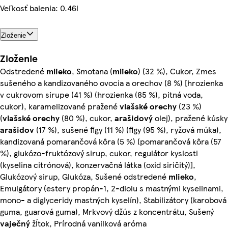
Veľkosť balenia: 0.46l
Zloženie
Zloženie
Odstredené
mlieko
, Smotana (
mlieko
) (32 %), Cukor, Zmes
sušeného a kandizovaného ovocia a orechov (8 %) [hrozienka
v cukrovom sirupe (41 %) (hrozienka (85 %), pitná voda,
cukor), karamelizované pražené
vlašské orechy
(23 %)
(
vlašské orechy
(80 %), cukor,
arašidový
olej), pražené kúsky
arašidov
(17 %), sušené figy (11 %) (figy (95 %), ryžová múka),
kandizovaná pomarančová kôra (5 %) (pomarančová kôra (57
%), glukózo-fruktózový sirup, cukor, regulátor kyslosti
(kyselina citrónová), konzervačná látka (oxid siričitý)],
Glukózový sirup, Glukóza, Sušené odstredené
mlieko
,
Emulgátory (estery propán-1, 2-diolu s mastnými kyselinami,
mono- a diglyceridy mastných kyselín), Stabilizátory (karobová
guma, guarová guma), Mrkvový džús z koncentrátu, Sušený
vaječný
žĺtok, Prírodná vanilková aróma