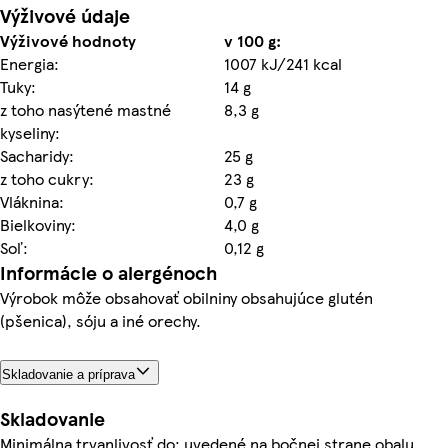
Výživové údaje
Výživové hodnoty
v 100 g:
Energia:
1007 kJ/241 kcal
Tuky:
14 g
z toho nasýtené mastné
8,3 g
kyseliny:
Sacharidy:
25 g
z toho cukry:
23 g
Vláknina:
0,7 g
Bielkoviny:
4,0 g
Soľ:
0,12 g
Informácie o alergénoch
Výrobok môže obsahovať obilniny obsahujúce glutén
(pšenica), sóju a iné orechy.
Skladovanie a príprava
Skladovanie
Minimálna trvanlivosť do: uvedené na bočnej strane obalu.