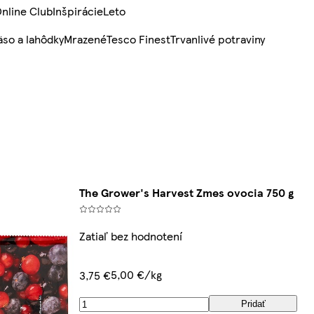
nline Club
Inšpirácie
Leto
so a lahôdky
Mrazené
Tesco Finest
Trvanlivé potraviny
The Grower's Harvest Zmes ovocia 750 g
Zatiaľ bez hodnotení
5,00 €/kg
3,75 €
Pridať