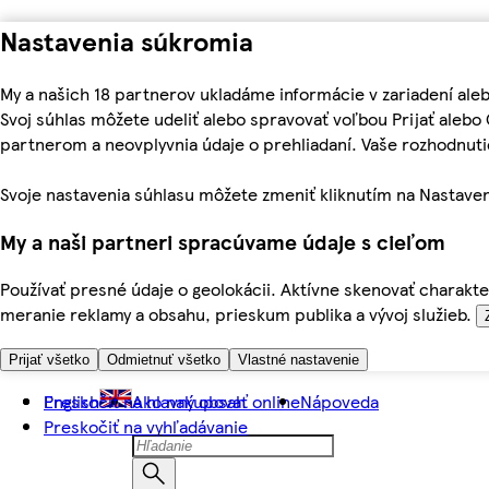
Nastavenia súkromia
My a našich 18 partnerov ukladáme informácie v zariadení ale
Svoj súhlas môžete udeliť alebo spravovať voľbou Prijať aleb
partnerom a neovplyvnia údaje o prehliadaní. Vaše rozhodnu
Svoje nastavenia súhlasu môžete zmeniť kliknutím na Nastaven
My a naši partneri spracúvame údaje s cieľom
Používať presné údaje o geolokácii. Aktívne skenovať charakter
meranie reklamy a obsahu, prieskum publika a vývoj služieb.
Prijať všetko
Odmietnuť všetko
Vlastné nastavenie
Preskočiť na hlavný obsah
English
Ako nakupovať online
Nápoveda
Preskočiť na vyhľadávanie