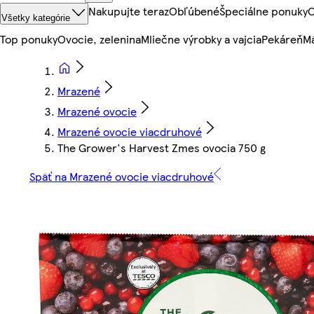
Nakupujte teraz
Obľúbené
Špeciálne ponuky
O
Všetky kategórie
Top ponuky
Ovocie, zelenina
Mliečne výrobky a vajcia
Pekáreň
Mä
Mrazené
Mrazené ovocie
Mrazené ovocie viacdruhové
The Grower's Harvest Zmes ovocia 750 g
Späť na Mrazené ovocie viacdruhové