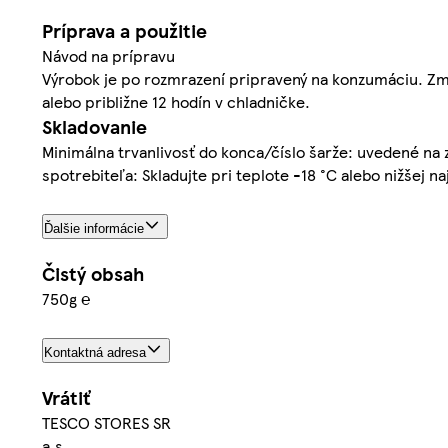
Príprava a použitie
Návod na prípravu
Výrobok je po rozmrazení pripravený na konzumáciu. Zmr
alebo približne 12 hodín v chladničke.
Skladovanie
Minimálna trvanlivosť do konca/číslo šarže: uvedené na za
spotrebiteľa: Skladujte pri teplote -18 °C alebo nižšej 
Ďalšie informácie
Čistý obsah
750g ℮
Kontaktná adresa
Vrátiť
TESCO STORES SR
a.s.