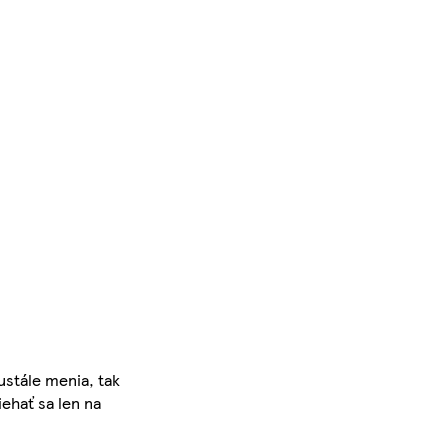
ustále menia, tak
iehať sa len na