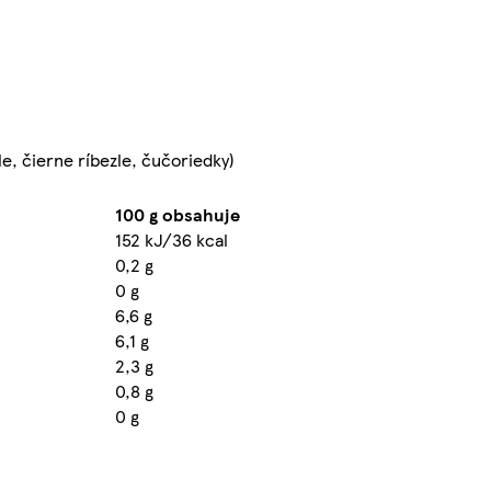
, čierne ríbezle, čučoriedky)
100 g obsahuje
152 kJ/36 kcal
0,2 g
0 g
6,6 g
6,1 g
2,3 g
0,8 g
0 g