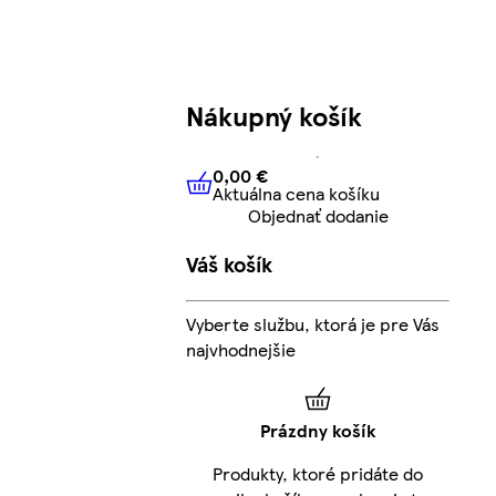
Nákupný košík
0,00 €
Aktuálna cena košíku
0,00 €
Aktuálna cena košíku
Objednať dodanie
Váš košík
Vyberte službu, ktorá je pre Vás
najvhodnejšie
Prázdny košík
Produkty, ktoré pridáte do