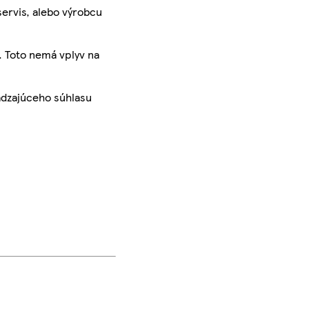
servis, alebo výrobcu
. Toto nemá vplyv na
ádzajúceho súhlasu