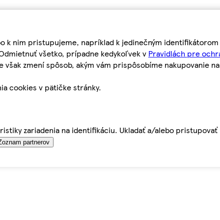
bo k nim pristupujeme, napríklad k jedinečným identifikátoro
o Odmietnuť všetko, prípadne kedykoľvek v
Pravidlách pre ochr
tie však zmení spôsob, akým vám prispôsobíme nakupovanie n
ia cookies v pätičke stránky.
istiky zariadenia na identifikáciu. Ukladať a/alebo pristupova
Zoznam partnerov