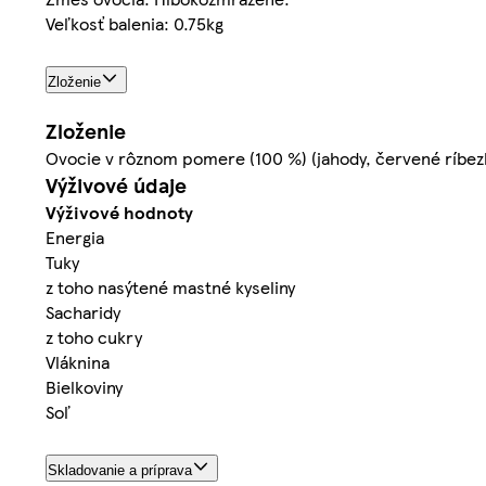
Veľkosť balenia: 0.75kg
Zloženie
Zloženie
Ovocie v rôznom pomere (100 %) (jahody, červené ríbezle
Výživové údaje
Výživové hodnoty
Energia
Tuky
z toho nasýtené mastné kyseliny
Sacharidy
z toho cukry
Vláknina
Bielkoviny
Soľ
Skladovanie a príprava