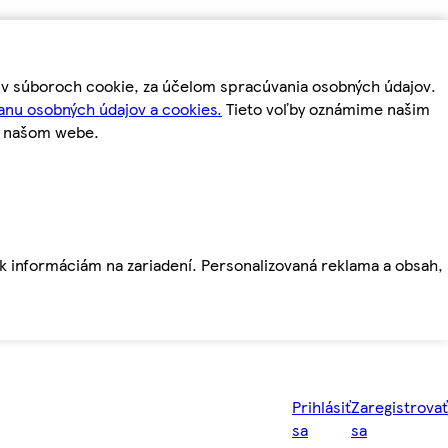
m v súboroch cookie, za účelom spracúvania osobných údajov.
anu osobných údajov a cookies.
Tieto voľby oznámime našim
a našom webe.
ť k informáciám na zariadení. Personalizovaná reklama a obsah,
Prihlásiť
Zaregistrovať
sa
sa