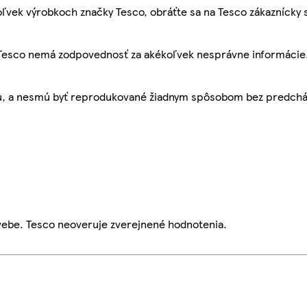
ľvek výrobkoch značky Tesco, obráťte sa na Tesco zákaznícky 
, Tesco nemá zodpovednosť za akékoľvek nesprávne informácie
bu, a nesmú byť reprodukované žiadnym spôsobom bez predch
webe. Tesco neoveruje zverejnené hodnotenia.