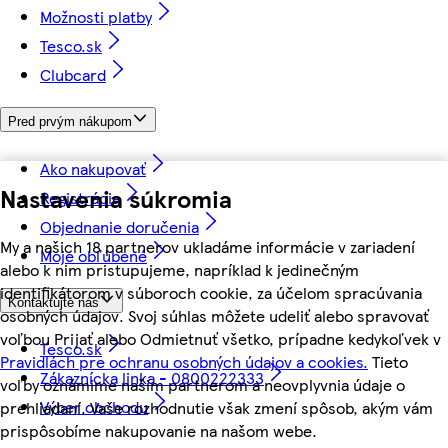
Možnosti platby
Tesco.sk
Clubcard
Pred prvým nákupom
Ako nakupovať
Nastavenia súkromia
Registrácia
Objednanie doručenia
My a našich 18 partnerov ukladáme informácie v zariadení
Moje obľúbené
alebo k nim pristupujeme, napríklad k jedinečným
identifikátorom v súboroch cookie, za účelom spracúvania
Kontaktujte nás
osobných údajov. Svoj súhlas môžete udeliť alebo spravovať
voľbou Prijať alebo Odmietnuť všetko, prípadne kedykoľvek v
Tesco.sk
Pravidlách pre ochranu osobných údajov a cookies.
Tieto
Zákaznícka linka - 0800222333
voľby oznámime našim partnerom a neovplyvnia údaje o
Výber obchodu
prehliadaní. Vaše rozhodnutie však zmení spôsob, akým vám
prispôsobíme nakupovanie na našom webe.