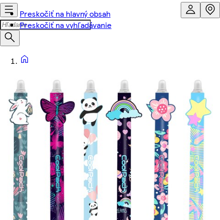
Preskočiť na hlavný obsah
Preskočiť na vyhľadávanie