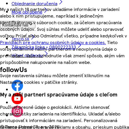
Objednanie doručenia
My a našich 18 partnerov ukladáme informácie v zariadení
Moje obľúbené
alebo k nim pristupujeme, napríklad k jedinečným
identifikátorom v súboroch cookie, za účelom spracúvania
Kontaktujte nás
osobných údajov. Svoj súhlas môžete udeliť alebo spravovať
voľbou Prijať alebo Odmietnuť všetko, prípadne kedykoľvek v
Tesco.sk
Pravidlách pre ochranu osobných údajov a cookies.
Tieto
Zákaznícka linka - 0800222333
voľby oznámime našim partnerom a neovplyvnia údaje o
Výber obchodu
prehliadaní. Vaše rozhodnutie však zmení spôsob, akým vám
prispôsobíme nakupovanie na našom webe.
followUs
Svoje nastavenia súhlasu môžete zmeniť kliknutím na
Nastavenia cookies v pätičke stránky.
My a naši partneri spracúvame údaje s cieľom
Používať presné údaje o geolokácii. Aktívne skenovať
charakteristiky zariadenia na identifikáciu. Ukladať a/alebo
pristupovať k informáciám na zariadení. Personalizovaná
©
Tesco Stores SR, a.s. 2026
reklama a obsah, meranie reklamy a obsahu, prieskum publika