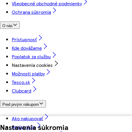
Všeobecné obchodné podmienky
Ochrana súkromia
O nás
Prístupnosť
Kde dovážame
Poplatok za službu
Nastavenia cookies
Možnosti platby
Tesco.sk
Clubcard
Pred prvým nákupom
Ako nakupovať
Nastavenia súkromia
Registrácia