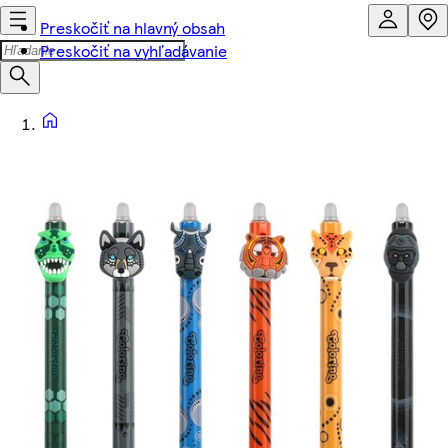
Preskočiť na hlavný obsah
Preskočiť na vyhľadávanie