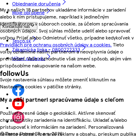
Objednanie doručenia
My a našich 18 partnerov ukladáme informácie v zariadení
Moje obľúbené
alebo k nim pristupujeme, napríklad k jedinečným
identifikátorom v súboroch cookie, za účelom spracúvania
Kontaktujte nás
osobných údajov. Svoj súhlas môžete udeliť alebo spravovať
voľbou Prijať alebo Odmietnuť všetko, prípadne kedykoľvek v
Tesco.sk
Pravidlách pre ochranu osobných údajov a cookies.
Tieto
Zákaznícka linka - 0800222333
voľby oznámime našim partnerom a neovplyvnia údaje o
Výber obchodu
prehliadaní. Vaše rozhodnutie však zmení spôsob, akým vám
prispôsobíme nakupovanie na našom webe.
followUs
Svoje nastavenia súhlasu môžete zmeniť kliknutím na
Nastavenia cookies v pätičke stránky.
My a naši partneri spracúvame údaje s cieľom
Používať presné údaje o geolokácii. Aktívne skenovať
charakteristiky zariadenia na identifikáciu. Ukladať a/alebo
pristupovať k informáciám na zariadení. Personalizovaná
©
Tesco Stores SR, a.s. 2026
reklama a obsah, meranie reklamy a obsahu, prieskum publika