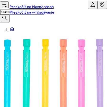
Preskočiť na hlavný obsah
Preskočiť na vyhľadávanie