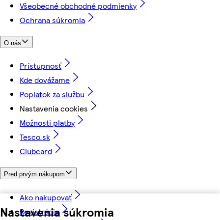
Všeobecné obchodné podmienky
Ochrana súkromia
O nás
Prístupnosť
Kde dovážame
Poplatok za službu
Nastavenia cookies
Možnosti platby
Tesco.sk
Clubcard
Pred prvým nákupom
Ako nakupovať
Nastavenia súkromia
Registrácia