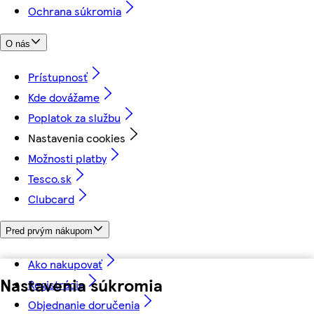
Ochrana súkromia
O nás
Prístupnosť
Kde dovážame
Poplatok za službu
Nastavenia cookies
Možnosti platby
Tesco.sk
Clubcard
Pred prvým nákupom
Ako nakupovať
Nastavenia súkromia
Registrácia
Objednanie doručenia