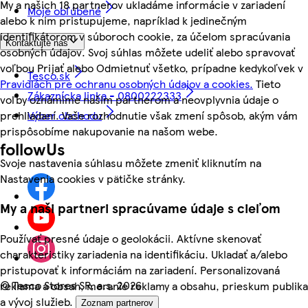
My a našich 18 partnerov ukladáme informácie v zariadení
Moje obľúbené
alebo k nim pristupujeme, napríklad k jedinečným
identifikátorom v súboroch cookie, za účelom spracúvania
Kontaktujte nás
osobných údajov. Svoj súhlas môžete udeliť alebo spravovať
voľbou Prijať alebo Odmietnuť všetko, prípadne kedykoľvek v
Tesco.sk
Pravidlách pre ochranu osobných údajov a cookies.
Tieto
Zákaznícka linka - 0800222333
voľby oznámime našim partnerom a neovplyvnia údaje o
prehliadaní. Vaše rozhodnutie však zmení spôsob, akým vám
Výber obchodu
prispôsobíme nakupovanie na našom webe.
followUs
Svoje nastavenia súhlasu môžete zmeniť kliknutím na
Nastavenia cookies v pätičke stránky.
My a naši partneri spracúvame údaje s cieľom
Používať presné údaje o geolokácii. Aktívne skenovať
charakteristiky zariadenia na identifikáciu. Ukladať a/alebo
pristupovať k informáciám na zariadení. Personalizovaná
©
Tesco Stores SR, a.s. 2026
reklama a obsah, meranie reklamy a obsahu, prieskum publika
a vývoj služieb.
Zoznam partnerov