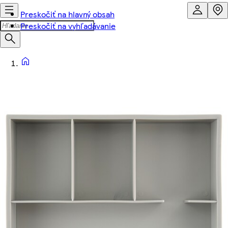
Preskočiť na hlavný obsah
Preskočiť na vyhľadávanie