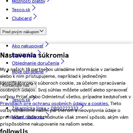
Možnosti platby
Tesco.sk
Clubcard
Pred prvým nákupom
Ako nakupovať
Nastavenia súkromia
Registrácia
Objednanie doručenia
My a našich 18 partnerov ukladáme informácie v zariadení
Moje obľúbené
alebo k nim pristupujeme, napríklad k jedinečným
identifikátorom v súboroch cookie, za účelom spracúvania
Kontaktujte nás
osobných údajov. Svoj súhlas môžete udeliť alebo spravovať
voľbou Prijať alebo Odmietnuť všetko, prípadne kedykoľvek v
Tesco.sk
Pravidlách pre ochranu osobných údajov a cookies.
Tieto
Zákaznícka linka - 0800222333
voľby oznámime našim partnerom a neovplyvnia údaje o
Výber obchodu
prehliadaní. Vaše rozhodnutie však zmení spôsob, akým vám
prispôsobíme nakupovanie na našom webe.
followUs