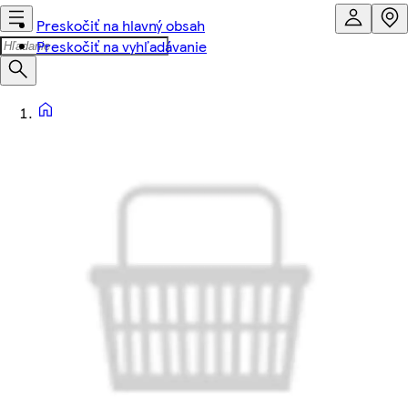
Preskočiť na hlavný obsah
Preskočiť na vyhľadávanie