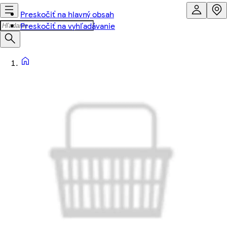
Preskočiť na hlavný obsah
Preskočiť na vyhľadávanie