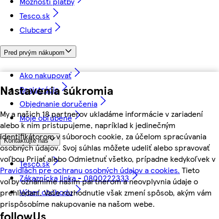
Možnosti platby
Tesco.sk
Clubcard
Pred prvým nákupom
Ako nakupovať
Nastavenia súkromia
Registrácia
Objednanie doručenia
My a našich 18 partnerov ukladáme informácie v zariadení
Moje obľúbené
alebo k nim pristupujeme, napríklad k jedinečným
identifikátorom v súboroch cookie, za účelom spracúvania
Kontaktujte nás
osobných údajov. Svoj súhlas môžete udeliť alebo spravovať
voľbou Prijať alebo Odmietnuť všetko, prípadne kedykoľvek v
Tesco.sk
Pravidlách pre ochranu osobných údajov a cookies.
Tieto
Zákaznícka linka - 0800222333
voľby oznámime našim partnerom a neovplyvnia údaje o
Výber obchodu
prehliadaní. Vaše rozhodnutie však zmení spôsob, akým vám
prispôsobíme nakupovanie na našom webe.
followUs