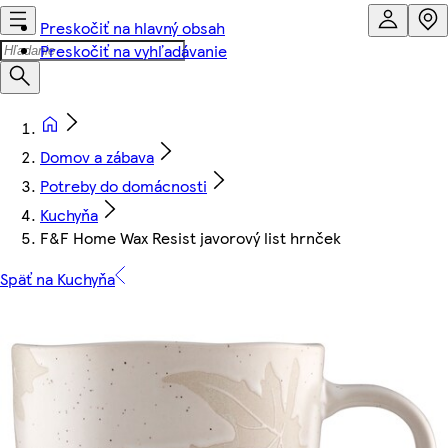
Preskočiť na hlavný obsah
Preskočiť na vyhľadávanie
Domov a zábava
Potreby do domácnosti
Kuchyňa
F&F Home Wax Resist javorový list hrnček
Späť na Kuchyňa