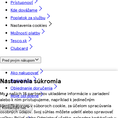
Prístupnosť
Kde dovážame
Poplatok za službu
Nastavenia cookies
Možnosti platby
Tesco.sk
Clubcard
Pred prvým nákupom
Ako nakupovať
Nastavenia súkromia
Registrácia
Objednanie doručenia
My a našich 18 partnerov ukladáme informácie v zariadení
Moje obľúbené
alebo k nim pristupujeme, napríklad k jedinečným
identifikátorom v súboroch cookie, za účelom spracúvania
Kontaktujte nás
osobných údajov. Svoj súhlas môžete udeliť alebo spravovať
voľbou Prijať alebo Odmietnuť všetko, prípadne kedykoľvek v