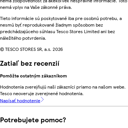
nemá zodpovednosť za akékoľvek nesprávne informácie. Toto
nemá vplyv na Vaše zákonné práva.
Tieto informácie sú poskytované iba pre osobnú potrebu, a
nesmú byť reprodukované žiadnym spôsobom bez
predchádzajúceho súhlasu Tesco Stores Limited ani bez
náležitého potvrdenia.
© TESCO STORES SR, a.s. 2026
Zatiaľ bez recenzií
Pomôžte ostatným zákazníkom
Hodnotenia zverejňujú naši zákazníci priamo na našom webe.
Tesco neoveruje zverejnené hodnotenia.
Napísať hodnotenie
Potrebujete pomoc?