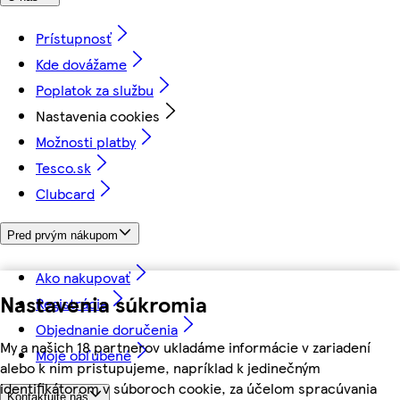
Prístupnosť
Kde dovážame
Poplatok za službu
Nastavenia cookies
Možnosti platby
Tesco.sk
Clubcard
Pred prvým nákupom
Ako nakupovať
Nastavenia súkromia
Registrácia
Objednanie doručenia
My a našich 18 partnerov ukladáme informácie v zariadení
Moje obľúbené
alebo k nim pristupujeme, napríklad k jedinečným
identifikátorom v súboroch cookie, za účelom spracúvania
Kontaktujte nás