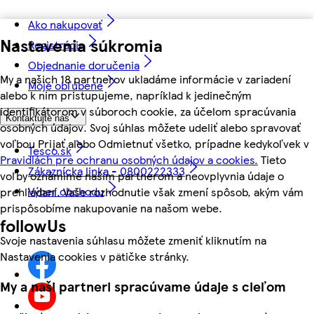
Ako nakupovať
Nastavenia súkromia
Registrácia
Objednanie doručenia
My a našich 18 partnerov ukladáme informácie v zariadení
Moje obľúbené
alebo k nim pristupujeme, napríklad k jedinečným
identifikátorom v súboroch cookie, za účelom spracúvania
Kontaktujte nás
osobných údajov. Svoj súhlas môžete udeliť alebo spravovať
voľbou Prijať alebo Odmietnuť všetko, prípadne kedykoľvek v
Tesco.sk
Pravidlách pre ochranu osobných údajov a cookies.
Tieto
Zákaznícka linka - 0800222333
voľby oznámime našim partnerom a neovplyvnia údaje o
Výber obchodu
prehliadaní. Vaše rozhodnutie však zmení spôsob, akým vám
prispôsobíme nakupovanie na našom webe.
followUs
Svoje nastavenia súhlasu môžete zmeniť kliknutím na
Nastavenia cookies v pätičke stránky.
My a naši partneri spracúvame údaje s cieľom