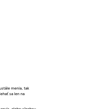
ustále menia, tak
iehať sa len na
servis, alebo výrobcu