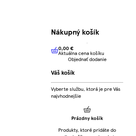
Nákupný košík
0,00 €
Aktuálna cena košíku
0,00 €
Aktuálna cena košíku
Objednať dodanie
Váš košík
Vyberte službu, ktorá je pre Vás
najvhodnejšie
Prázdny košík
Produkty, ktoré pridáte do