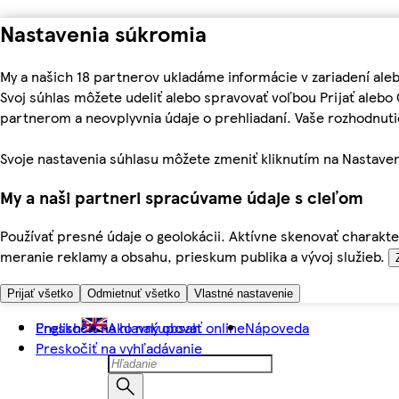
Nastavenia súkromia
My a našich 18 partnerov ukladáme informácie v zariadení ale
Svoj súhlas môžete udeliť alebo spravovať voľbou Prijať aleb
partnerom a neovplyvnia údaje o prehliadaní. Vaše rozhodnu
Svoje nastavenia súhlasu môžete zmeniť kliknutím na Nastaven
My a naši partneri spracúvame údaje s cieľom
Používať presné údaje o geolokácii. Aktívne skenovať charakter
meranie reklamy a obsahu, prieskum publika a vývoj služieb.
Prijať všetko
Odmietnuť všetko
Vlastné nastavenie
Preskočiť na hlavný obsah
English
Ako nakupovať online
Nápoveda
Preskočiť na vyhľadávanie