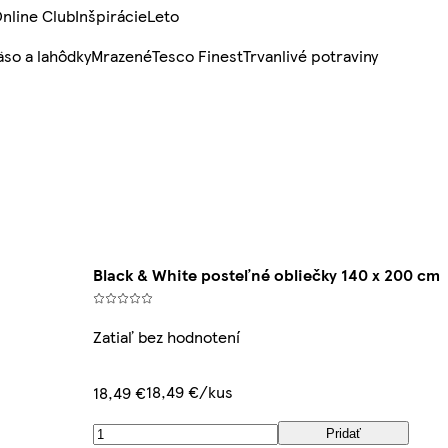
nline Club
Inšpirácie
Leto
so a lahôdky
Mrazené
Tesco Finest
Trvanlivé potraviny
Black & White posteľné obliečky 140 x 200 cm
Zatiaľ bez hodnotení
18,49 €/kus
18,49 €
Pridať