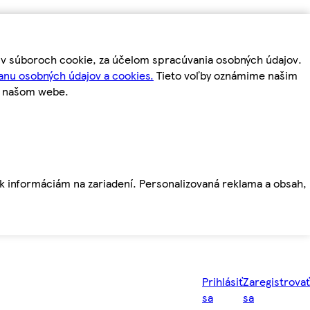
m v súboroch cookie, za účelom spracúvania osobných údajov.
anu osobných údajov a cookies.
Tieto voľby oznámime našim
a našom webe.
ť k informáciám na zariadení. Personalizovaná reklama a obsah,
Prihlásiť
Zaregistrovať
sa
sa