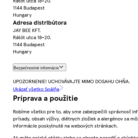
Rátót utca 18-20.
1144 Budapest
Hungary
Adresa distribútora
JAY BEE KFT.
Rátót utca 18-20.
1144 Budapest
Hungary
Bezpečnostné informácie
UPOZORNENIE! UCHOVÁVAJTE MIMO DOSAHU OHŇA.
Ukázať všetko Spálňa
Príprava a použitie
Robíme všetko pre to, aby sme zabezpečili správnosť inf
prísady, obsah výživy, diétnych zložiek a alergénov sa mô
informácie poskytnuté na webových stránkach.
Ak máte nejaké otázky alebo sa chcete poradiť o akýchko