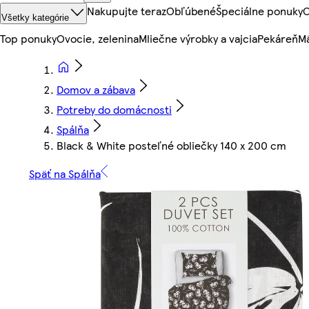
Nakupujte teraz
Obľúbené
Špeciálne ponuky
O
Všetky kategórie
Top ponuky
Ovocie, zelenina
Mliečne výrobky a vajcia
Pekáreň
Mä
Domov a zábava
Potreby do domácnosti
Spálňa
Black & White posteľné obliečky 140 x 200 cm
Späť na Spálňa