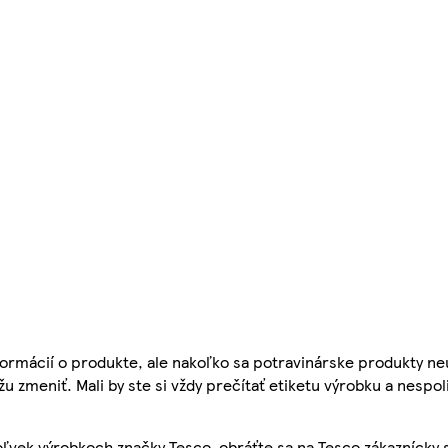
ormácií o produkte, ale nakoľko sa potravinárske produkty ne
žu zmeniť. Mali by ste si vždy prečítať etiketu výrobku a nespol
ľvek výrobkoch značky Tesco, obráťte sa na Tesco zákaznícky 