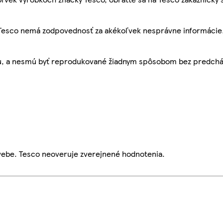
, Tesco nemá zodpovednosť za akékoľvek nesprávne informácie
bu, a nesmú byť reprodukované žiadnym spôsobom bez predch
webe. Tesco neoveruje zverejnené hodnotenia.