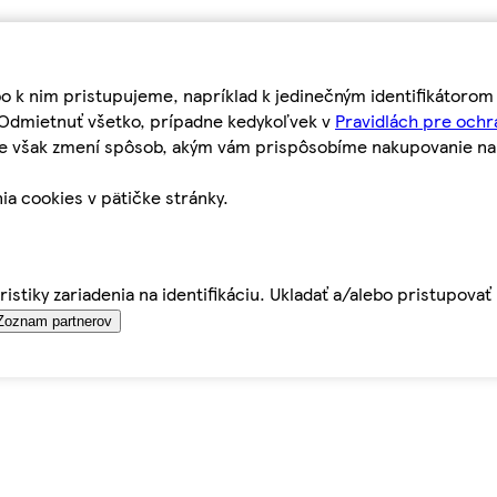
bo k nim pristupujeme, napríklad k jedinečným identifikátoro
o Odmietnuť všetko, prípadne kedykoľvek v
Pravidlách pre ochr
tie však zmení spôsob, akým vám prispôsobíme nakupovanie n
ia cookies v pätičke stránky.
istiky zariadenia na identifikáciu. Ukladať a/alebo pristupova
Zoznam partnerov