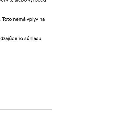
. Toto nemá vplyv na
ádzajúceho súhlasu