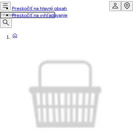
Preskočiť na hlavný obsah
Preskočiť na vyhľadávanie