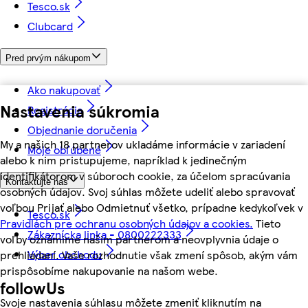
Tesco.sk
Clubcard
Pred prvým nákupom
Ako nakupovať
Nastavenia súkromia
Registrácia
Objednanie doručenia
My a našich 18 partnerov ukladáme informácie v zariadení
Moje obľúbené
alebo k nim pristupujeme, napríklad k jedinečným
identifikátorom v súboroch cookie, za účelom spracúvania
Kontaktujte nás
osobných údajov. Svoj súhlas môžete udeliť alebo spravovať
voľbou Prijať alebo Odmietnuť všetko, prípadne kedykoľvek v
Tesco.sk
Pravidlách pre ochranu osobných údajov a cookies.
Tieto
Zákaznícka linka - 0800222333
voľby oznámime našim partnerom a neovplyvnia údaje o
Výber obchodu
prehliadaní. Vaše rozhodnutie však zmení spôsob, akým vám
prispôsobíme nakupovanie na našom webe.
followUs
Svoje nastavenia súhlasu môžete zmeniť kliknutím na