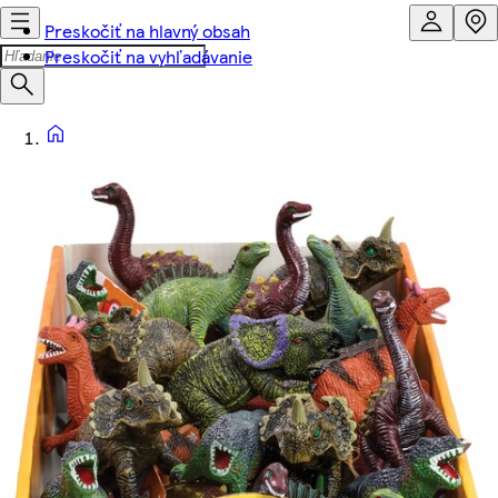
Preskočiť na hlavný obsah
Preskočiť na vyhľadávanie