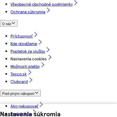
Všeobecné obchodné podmienky
Ochrana súkromia
O nás
Prístupnosť
Kde dovážame
Poplatok za službu
Nastavenia cookies
Možnosti platby
Tesco.sk
Clubcard
Pred prvým nákupom
Ako nakupovať
Nastavenia súkromia
Registrácia