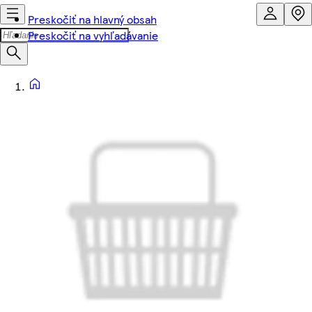
Preskočiť na hlavný obsah
Preskočiť na vyhľadávanie