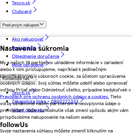
Tesco.sk
Clubcard
Pred prvým nákupom
Ako nakupovať
Nastavenia súkromia
Registrácia
Objednanie doručenia
My a našich 18 partnerov ukladáme informácie v zariadení
Moje obľúbené
alebo k nim pristupujeme, napríklad k jedinečným
identifikátorom v súboroch cookie, za účelom spracúvania
Kontaktujte nás
osobných údajov. Svoj súhlas môžete udeliť alebo spravovať
voľbou Prijať alebo Odmietnuť všetko, prípadne kedykoľvek v
Tesco.sk
Pravidlách pre ochranu osobných údajov a cookies.
Tieto
Zákaznícka linka - 0800222333
voľby oznámime našim partnerom a neovplyvnia údaje o
Výber obchodu
prehliadaní. Vaše rozhodnutie však zmení spôsob, akým vám
prispôsobíme nakupovanie na našom webe.
followUs
Svoje nastavenia súhlasu môžete zmeniť kliknutím na