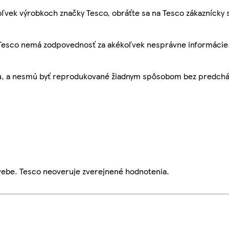
ľvek výrobkoch značky Tesco, obráťte sa na Tesco zákaznícky 
, Tesco nemá zodpovednosť za akékoľvek nesprávne informácie
bu, a nesmú byť reprodukované žiadnym spôsobom bez predch
webe. Tesco neoveruje zverejnené hodnotenia.