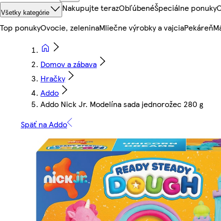
Nakupujte teraz
Obľúbené
Špeciálne ponuky
O
Všetky kategórie
Top ponuky
Ovocie, zelenina
Mliečne výrobky a vajcia
Pekáreň
Mä
Domov a zábava
Hračky
Addo
Addo Nick Jr. Modelína sada jednorožec 280 g
Späť na Addo