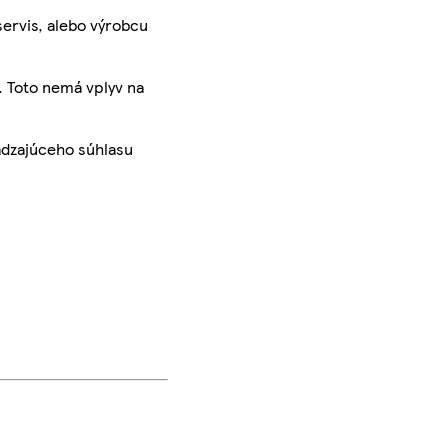
servis, alebo výrobcu
. Toto nemá vplyv na
ádzajúceho súhlasu