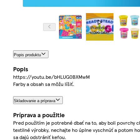
thumbnail-
video-label
Popis produktu
Popis
https://youtu.be/bHLUG0BXMwM
Farby a obsah sa môžu líšiť.
Skladovanie a príprava
Príprava a použitie
Pred použitím je potrebné dbať na to, aby boli povrchy 
textilné výrobky, nechajte ho úplne vyschnúť a potom ho
sa dajú odstrániť kefou.