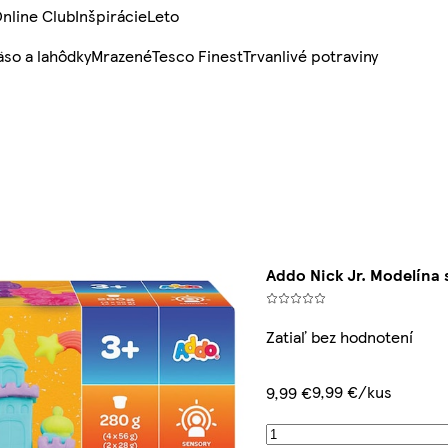
nline Club
Inšpirácie
Leto
so a lahôdky
Mrazené
Tesco Finest
Trvanlivé potraviny
Addo Nick Jr. Modelína
Zatiaľ bez hodnotení
9,99 €/kus
9,99 €