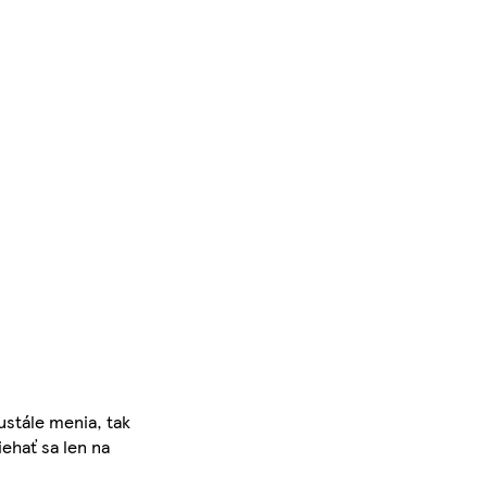
ustále menia, tak
iehať sa len na