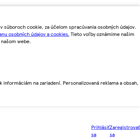
m v súboroch cookie, za účelom spracúvania osobných údajov.
anu osobných údajov a cookies.
Tieto voľby oznámime našim
a našom webe.
ť k informáciám na zariadení. Personalizovaná reklama a obsah,
Prihlásiť
Zaregistrovať
sa
sa