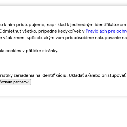
bo k nim pristupujeme, napríklad k jedinečným identifikátoro
o Odmietnuť všetko, prípadne kedykoľvek v
Pravidlách pre ochr
tie však zmení spôsob, akým vám prispôsobíme nakupovanie n
ia cookies v pätičke stránky.
istiky zariadenia na identifikáciu. Ukladať a/alebo pristupova
Zoznam partnerov