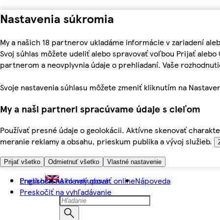
Nastavenia súkromia
My a našich 18 partnerov ukladáme informácie v zariadení ale
Svoj súhlas môžete udeliť alebo spravovať voľbou Prijať aleb
partnerom a neovplyvnia údaje o prehliadaní. Vaše rozhodnu
Svoje nastavenia súhlasu môžete zmeniť kliknutím na Nastaven
My a naši partneri spracúvame údaje s cieľom
Používať presné údaje o geolokácii. Aktívne skenovať charakter
meranie reklamy a obsahu, prieskum publika a vývoj služieb.
Prijať všetko
Odmietnuť všetko
Vlastné nastavenie
Preskočiť na hlavný obsah
English
Ako nakupovať online
Nápoveda
Preskočiť na vyhľadávanie