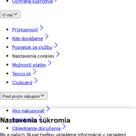
Ochrana súkromia
O nás
Prístupnosť
Kde dovážame
Poplatok za službu
Nastavenia cookies
Možnosti platby
Tesco.sk
Clubcard
Pred prvým nákupom
Ako nakupovať
Nastavenia súkromia
Registrácia
Objednanie doručenia
My a našich 18 partnerov ukladáme informácie v zariadení