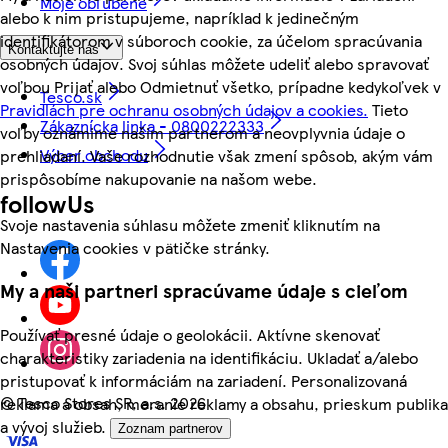
Moje obľúbené
alebo k nim pristupujeme, napríklad k jedinečným
identifikátorom v súboroch cookie, za účelom spracúvania
Kontaktujte nás
osobných údajov. Svoj súhlas môžete udeliť alebo spravovať
voľbou Prijať alebo Odmietnuť všetko, prípadne kedykoľvek v
Tesco.sk
Pravidlách pre ochranu osobných údajov a cookies.
Tieto
Zákaznícka linka - 0800222333
voľby oznámime našim partnerom a neovplyvnia údaje o
Výber obchodu
prehliadaní. Vaše rozhodnutie však zmení spôsob, akým vám
prispôsobíme nakupovanie na našom webe.
followUs
Svoje nastavenia súhlasu môžete zmeniť kliknutím na
Nastavenia cookies v pätičke stránky.
My a naši partneri spracúvame údaje s cieľom
Používať presné údaje o geolokácii. Aktívne skenovať
charakteristiky zariadenia na identifikáciu. Ukladať a/alebo
pristupovať k informáciám na zariadení. Personalizovaná
©
Tesco Stores SR, a.s. 2026
reklama a obsah, meranie reklamy a obsahu, prieskum publika
a vývoj služieb.
Zoznam partnerov