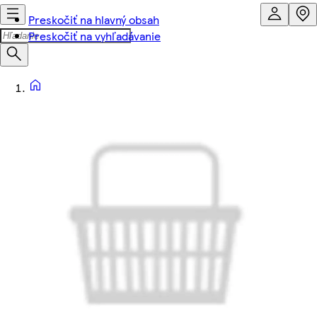
Preskočiť na hlavný obsah
Preskočiť na vyhľadávanie