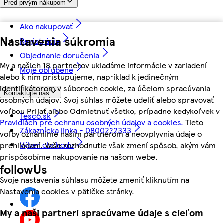
Pred prvým nákupom
Ako nakupovať
Nastavenia súkromia
Registrácia
Objednanie doručenia
My a našich 18 partnerov ukladáme informácie v zariadení
Moje obľúbené
alebo k nim pristupujeme, napríklad k jedinečným
identifikátorom v súboroch cookie, za účelom spracúvania
Kontaktujte nás
osobných údajov. Svoj súhlas môžete udeliť alebo spravovať
voľbou Prijať alebo Odmietnuť všetko, prípadne kedykoľvek v
Tesco.sk
Pravidlách pre ochranu osobných údajov a cookies.
Tieto
Zákaznícka linka - 0800222333
voľby oznámime našim partnerom a neovplyvnia údaje o
Výber obchodu
prehliadaní. Vaše rozhodnutie však zmení spôsob, akým vám
prispôsobíme nakupovanie na našom webe.
followUs
Svoje nastavenia súhlasu môžete zmeniť kliknutím na
Nastavenia cookies v pätičke stránky.
My a naši partneri spracúvame údaje s cieľom