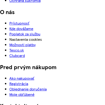
Ochrana súkromia
O nás
Prístupnosť
Kde dovážame
Poplatok za službu
Nastavenia cookies
Možnosti platby
Tesco.sk
Clubcard
Pred prvým nákupom
Ako nakupovať
Registrácia
Objednanie doručenia
Moje obľúbené