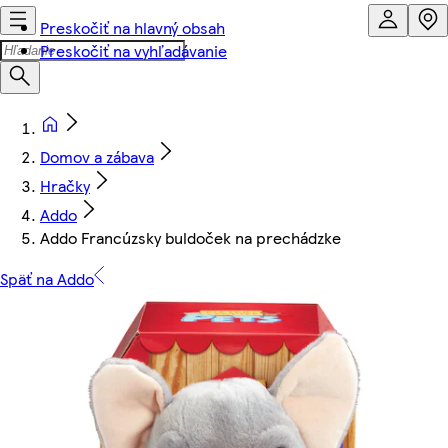
Preskočiť na hlavný obsah
Preskočiť na vyhľadávanie
Domov a zábava
Hračky
Addo
Addo Francúzsky buldoček na prechádzke
Späť na Addo