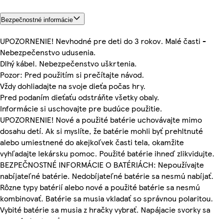
Bezpečnostné informácie
UPOZORNENIE! Nevhodné pre deti do 3 rokov. Malé časti -
Nebezpečenstvo udusenia.
Dlhý kábel. Nebezpečenstvo uškrtenia.
Pozor: Pred použitím si prečítajte návod.
Vždy dohliadajte na svoje dieťa počas hry.
Pred podaním dieťaťu odstráňte všetky obaly.
Informácie si uschovajte pre budúce použitie.
UPOZORNENIE! Nové a použité batérie uchovávajte mimo
dosahu detí. Ak si myslíte, že batérie mohli byť prehltnuté
alebo umiestnené do akejkoľvek časti tela, okamžite
vyhľadajte lekársku pomoc. Použité batérie ihneď zlikvidujte.
BEZPEČNOSTNÉ INFORMÁCIE O BATÉRIÁCH: Nepoužívajte
nabíjateľné batérie. Nedobíjateľné batérie sa nesmú nabíjať.
Rôzne typy batérií alebo nové a použité batérie sa nesmú
kombinovať. Batérie sa musia vkladať so správnou polaritou.
Vybité batérie sa musia z hračky vybrať. Napájacie svorky sa