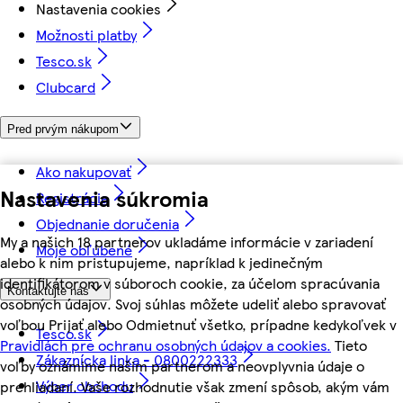
Nastavenia cookies
Možnosti platby
Tesco.sk
Clubcard
Pred prvým nákupom
Ako nakupovať
Nastavenia súkromia
Registrácia
Objednanie doručenia
My a našich 18 partnerov ukladáme informácie v zariadení
Moje obľúbené
alebo k nim pristupujeme, napríklad k jedinečným
identifikátorom v súboroch cookie, za účelom spracúvania
Kontaktujte nás
osobných údajov. Svoj súhlas môžete udeliť alebo spravovať
voľbou Prijať alebo Odmietnuť všetko, prípadne kedykoľvek v
Tesco.sk
Pravidlách pre ochranu osobných údajov a cookies.
Tieto
Zákaznícka linka - 0800222333
voľby oznámime našim partnerom a neovplyvnia údaje o
Výber obchodu
prehliadaní. Vaše rozhodnutie však zmení spôsob, akým vám