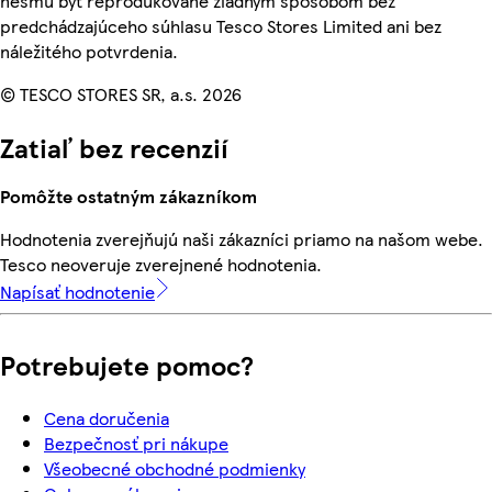
nesmú byť reprodukované žiadnym spôsobom bez
predchádzajúceho súhlasu Tesco Stores Limited ani bez
náležitého potvrdenia.
© TESCO STORES SR, a.s. 2026
Zatiaľ bez recenzií
Pomôžte ostatným zákazníkom
Hodnotenia zverejňujú naši zákazníci priamo na našom webe.
Tesco neoveruje zverejnené hodnotenia.
Napísať hodnotenie
Potrebujete pomoc?
Cena doručenia
Bezpečnosť pri nákupe
Všeobecné obchodné podmienky