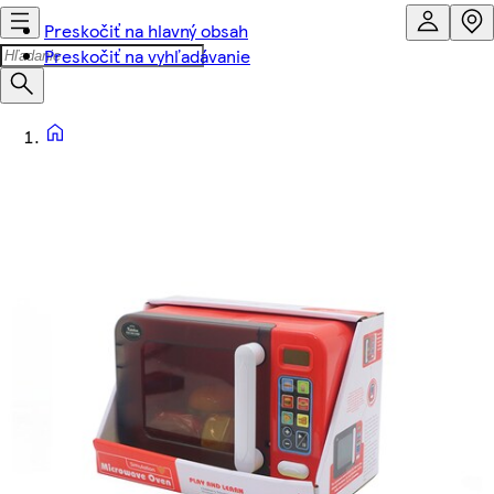
Preskočiť na hlavný obsah
Preskočiť na vyhľadávanie