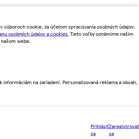
m v súboroch cookie, za účelom spracúvania osobných údajov.
anu osobných údajov a cookies.
Tieto voľby oznámime našim
a našom webe.
ť k informáciám na zariadení. Personalizovaná reklama a obsah,
Prihlásiť
Zaregistrovať
sa
sa