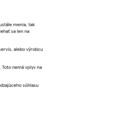
ustále menia, tak
iehať sa len na
servis, alebo výrobcu
. Toto nemá vplyv na
ádzajúceho súhlasu