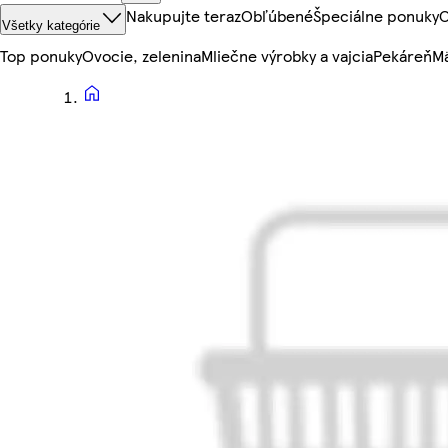
Nakupujte teraz
Obľúbené
Špeciálne ponuky
O
Všetky kategórie
Top ponuky
Ovocie, zelenina
Mliečne výrobky a vajcia
Pekáreň
Mä