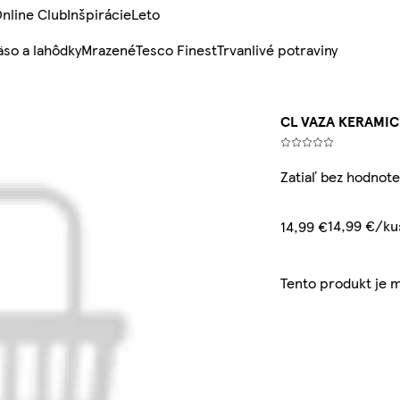
nline Club
Inšpirácie
Leto
so a lahôdky
Mrazené
Tesco Finest
Trvanlivé potraviny
CL VAZA KERAMI
Zatiaľ bez hodnote
14,99 €/ku
14,99 €
Tento produkt je