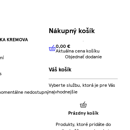
Nákupný košík
CKA KREMOVA
0,00 €
Aktuálna cena košíku
0,00 €
Aktuálna cena košíku
Objednať dodanie
ní
Váš košík
s
Vyberte službu, ktorá je pre Vás
najvhodnejšie
 momentálne nedostupný
Prázdny košík
Produkty, ktoré pridáte do