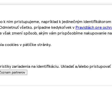
bo k nim pristupujeme, napríklad k jedinečným identifikátoro
o Odmietnuť všetko, prípadne kedykoľvek v
Pravidlách pre ochr
tie však zmení spôsob, akým vám prispôsobíme nakupovanie n
ia cookies v pätičke stránky.
istiky zariadenia na identifikáciu. Ukladať a/alebo pristupova
Zoznam partnerov