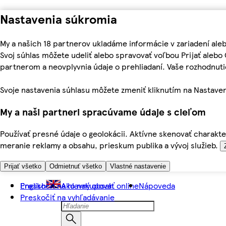
Nastavenia súkromia
My a našich 18 partnerov ukladáme informácie v zariadení ale
Svoj súhlas môžete udeliť alebo spravovať voľbou Prijať aleb
partnerom a neovplyvnia údaje o prehliadaní. Vaše rozhodnu
Svoje nastavenia súhlasu môžete zmeniť kliknutím na Nastaven
My a naši partneri spracúvame údaje s cieľom
Používať presné údaje o geolokácii. Aktívne skenovať charakter
meranie reklamy a obsahu, prieskum publika a vývoj služieb.
Prijať všetko
Odmietnuť všetko
Vlastné nastavenie
Preskočiť na hlavný obsah
English
Ako nakupovať online
Nápoveda
Preskočiť na vyhľadávanie