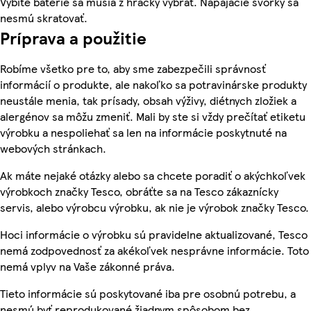
Vybité batérie sa musia z hračky vybrať. Napájacie svorky sa
nesmú skratovať.
Príprava a použitie
Robíme všetko pre to, aby sme zabezpečili správnosť
informácií o produkte, ale nakoľko sa potravinárske produkty
neustále menia, tak prísady, obsah výživy, diétnych zložiek a
alergénov sa môžu zmeniť. Mali by ste si vždy prečítať etiketu
výrobku a nespoliehať sa len na informácie poskytnuté na
webových stránkach.
Ak máte nejaké otázky alebo sa chcete poradiť o akýchkoľvek
výrobkoch značky Tesco, obráťte sa na Tesco zákaznícky
servis, alebo výrobcu výrobku, ak nie je výrobok značky Tesco.
Hoci informácie o výrobku sú pravidelne aktualizované, Tesco
nemá zodpovednosť za akékoľvek nesprávne informácie. Toto
nemá vplyv na Vaše zákonné práva.
Tieto informácie sú poskytované iba pre osobnú potrebu, a
nesmú byť reprodukované žiadnym spôsobom bez