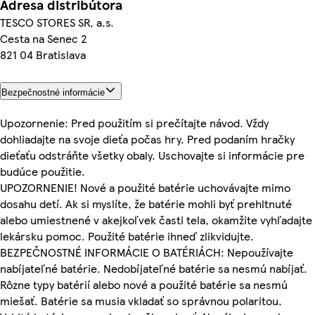
Adresa distribútora
TESCO STORES SR, a.s.
Cesta na Senec 2
821 04 Bratislava
Bezpečnostné informácie
Upozornenie: Pred použitím si prečítajte návod. Vždy
dohliadajte na svoje dieťa počas hry. Pred podaním hračky
dieťaťu odstráňte všetky obaly. Uschovajte si informácie pre
budúce použitie.
UPOZORNENIE! Nové a použité batérie uchovávajte mimo
dosahu detí. Ak si myslíte, že batérie mohli byť prehltnuté
alebo umiestnené v akejkoľvek časti tela, okamžite vyhľadajte
lekársku pomoc. Použité batérie ihneď zlikvidujte.
BEZPEČNOSTNÉ INFORMÁCIE O BATÉRIÁCH: Nepoužívajte
nabíjateľné batérie. Nedobíjateľné batérie sa nesmú nabíjať.
Rôzne typy batérií alebo nové a použité batérie sa nesmú
miešať. Batérie sa musia vkladať so správnou polaritou.