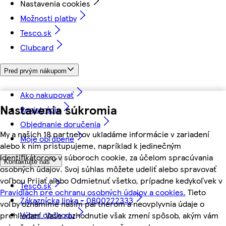
Nastavenia cookies
Možnosti platby
Tesco.sk
Clubcard
Pred prvým nákupom
Ako nakupovať
Nastavenia súkromia
Registrácia
Objednanie doručenia
My a našich 18 partnerov ukladáme informácie v zariadení
Moje obľúbené
alebo k nim pristupujeme, napríklad k jedinečným
identifikátorom v súboroch cookie, za účelom spracúvania
Kontaktujte nás
osobných údajov. Svoj súhlas môžete udeliť alebo spravovať
voľbou Prijať alebo Odmietnuť všetko, prípadne kedykoľvek v
Tesco.sk
Pravidlách pre ochranu osobných údajov a cookies.
Tieto
Zákaznícka linka - 0800222333
voľby oznámime našim partnerom a neovplyvnia údaje o
Výber obchodu
prehliadaní. Vaše rozhodnutie však zmení spôsob, akým vám