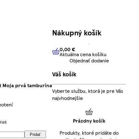
Nákupný košík
0,00 €
Aktuálna cena košíku
0,00 €
Aktuálna cena košíku
Objednať dodanie
Váš košík
ot Moja prvá tamburína
Vyberte službu, ktorá je pre Vás
najvhodnejšie
notení
Prázdny košík
kus
Produkty, ktoré pridáte do
Pridať