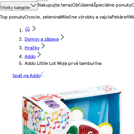
Nakupujte teraz
Obľúbené
Špeciálne ponuky
O
Všetky kategórie
Top ponuky
Ovocie, zelenina
Mliečne výrobky a vajcia
Pekáreň
Mä
Domov a zábava
Hračky
Addo
Addo Little Lot Moja prvá tamburína
Späť na Addo