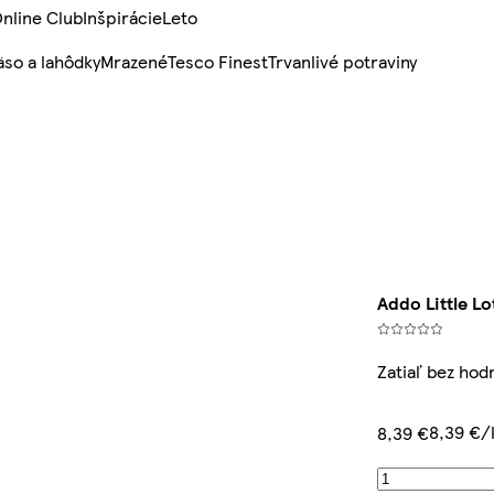
nline Club
Inšpirácie
Leto
so a lahôdky
Mrazené
Tesco Finest
Trvanlivé potraviny
Addo Little L
Zatiaľ bez hod
8,39 €/
8,39 €