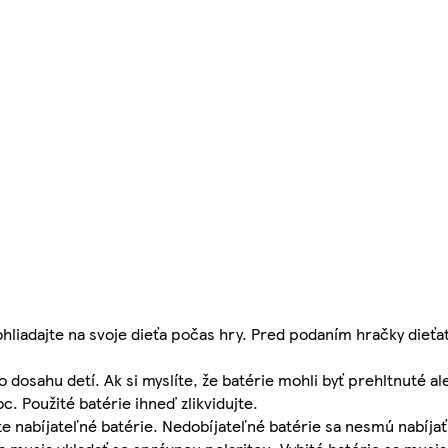
ohliadajte na svoje dieťa počas hry. Pred podaním hračky dieťa
osahu detí. Ak si myslíte, že batérie mohli byť prehltnuté a
c. Použité batérie ihneď zlikvidujte.
bíjateľné batérie. Nedobíjateľné batérie sa nesmú nabíjať. 