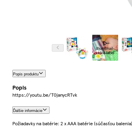
thumbnail-
video-label
Popis produktu
Popis
https://youtu.be/T0janycRTvk
Ďalšie informácie
Požiadavky na batérie: 2 x AAA batérie (súčasťou balenia)