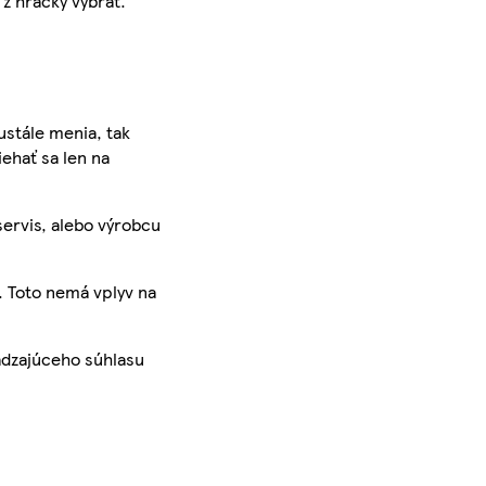
 z hračky vybrať.
ustále menia, tak
iehať sa len na
servis, alebo výrobcu
. Toto nemá vplyv na
ádzajúceho súhlasu