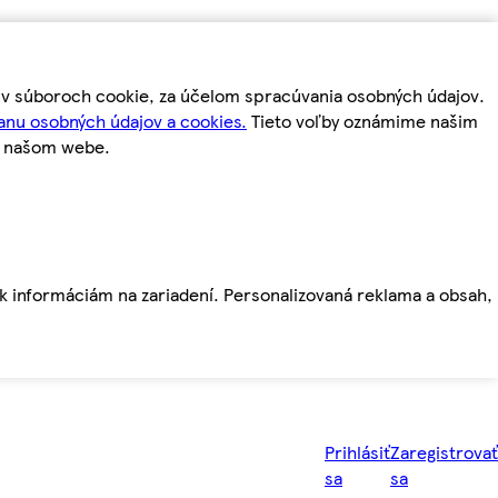
m v súboroch cookie, za účelom spracúvania osobných údajov.
anu osobných údajov a cookies.
Tieto voľby oznámime našim
a našom webe.
ť k informáciám na zariadení. Personalizovaná reklama a obsah,
Prihlásiť
Zaregistrovať
sa
sa