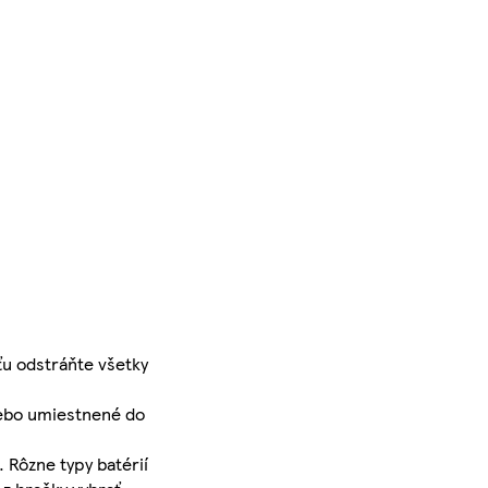
ťu odstráňte všetky
lebo umiestnené do
Rôzne typy batérií