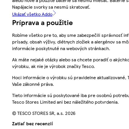
alebo nové a použité batérie sa nesmú miešať. Batérie sa
Napájacie svorky sa nesmú skratovať.
Ukázať všetko Addo
Príprava a použitie
Robíme všetko pre to, aby sme zabezpečili správnosť inf
prísady, obsah výživy, diétnych zložiek a alergénov sa mô
informácie poskytnuté na webových stránkach.
Ak máte nejaké otázky alebo sa chcete poradiť o akýchko
výrobku, ak nie je výrobok značky Tesco.
Hoci informácie o výrobku sú pravidelne aktualizované
Vaše zákonné práva.
Tieto informácie sú poskytované iba pre osobnú potre
Tesco Stores Limited ani bez náležitého potvrdenia.
© TESCO STORES SR, a.s. 2026
Zatiaľ bez recenzií