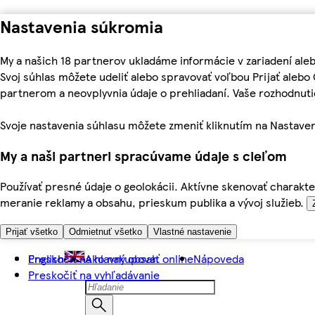
Nastavenia súkromia
My a našich 18 partnerov ukladáme informácie v zariadení ale
Svoj súhlas môžete udeliť alebo spravovať voľbou Prijať aleb
partnerom a neovplyvnia údaje o prehliadaní. Vaše rozhodnu
Svoje nastavenia súhlasu môžete zmeniť kliknutím na Nastaven
My a naši partneri spracúvame údaje s cieľom
Používať presné údaje o geolokácii. Aktívne skenovať charakter
meranie reklamy a obsahu, prieskum publika a vývoj služieb.
Prijať všetko
Odmietnuť všetko
Vlastné nastavenie
Preskočiť na hlavný obsah
English
Ako nakupovať online
Nápoveda
Preskočiť na vyhľadávanie