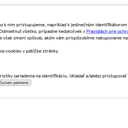
bo k nim pristupujeme, napríklad k jedinečným identifikátoro
o Odmietnuť všetko, prípadne kedykoľvek v
Pravidlách pre ochr
tie však zmení spôsob, akým vám prispôsobíme nakupovanie n
ia cookies v pätičke stránky.
istiky zariadenia na identifikáciu. Ukladať a/alebo pristupova
Zoznam partnerov