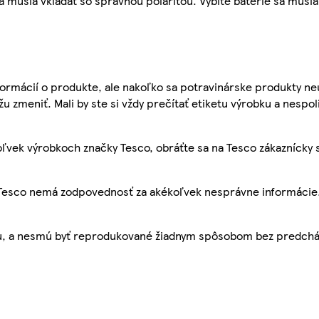
 musia vkladať so správnou polaritou. Vybité batérie sa musia
ormácií o produkte, ale nakoľko sa potravinárske produkty ne
žu zmeniť. Mali by ste si vždy prečítať etiketu výrobku a nespol
ľvek výrobkoch značky Tesco, obráťte sa na Tesco zákaznícky 
, Tesco nemá zodpovednosť za akékoľvek nesprávne informácie
bu, a nesmú byť reprodukované žiadnym spôsobom bez predch