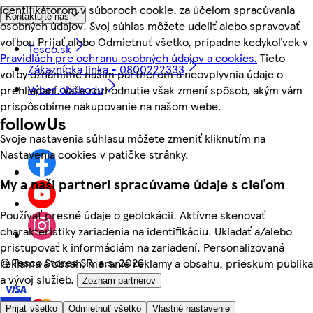
identifikátorom v súboroch cookie, za účelom spracúvania
Kontaktujte nás
osobných údajov. Svoj súhlas môžete udeliť alebo spravovať
voľbou Prijať alebo Odmietnuť všetko, prípadne kedykoľvek v
Tesco.sk
Pravidlách pre ochranu osobných údajov a cookies.
Tieto
Zákaznícka linka - 0800222333
voľby oznámime našim partnerom a neovplyvnia údaje o
Výber obchodu
prehliadaní. Vaše rozhodnutie však zmení spôsob, akým vám
prispôsobíme nakupovanie na našom webe.
followUs
Svoje nastavenia súhlasu môžete zmeniť kliknutím na
Nastavenia cookies v pätičke stránky.
My a naši partneri spracúvame údaje s cieľom
Používať presné údaje o geolokácii. Aktívne skenovať
charakteristiky zariadenia na identifikáciu. Ukladať a/alebo
pristupovať k informáciám na zariadení. Personalizovaná
©
Tesco Stores SR, a.s. 2026
reklama a obsah, meranie reklamy a obsahu, prieskum publika
a vývoj služieb.
Zoznam partnerov
Prijať všetko
Odmietnuť všetko
Vlastné nastavenie