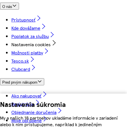
O nás
Prístupnosť
Kde dovážame
Poplatok za službu
Nastavenia cookies
Možnosti platby
Tesco.sk
Clubcard
Pred prvým nákupom
Ako nakupovať
Nastavenia súkromia
Registrácia
Objednanie doručenia
My a našich 18 partnerov ukladáme informácie v zariadení
Moje obľúbené
alebo k nim pristupujeme, napríklad k jedinečným