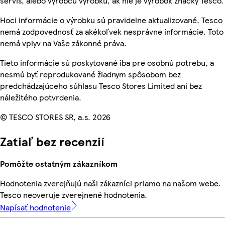
servis, alebo výrobcu výrobku, ak nie je výrobok značky Tesco.
Hoci informácie o výrobku sú pravidelne aktualizované, Tesco
nemá zodpovednosť za akékoľvek nesprávne informácie. Toto
nemá vplyv na Vaše zákonné práva.
Tieto informácie sú poskytované iba pre osobnú potrebu, a
nesmú byť reprodukované žiadnym spôsobom bez
predchádzajúceho súhlasu Tesco Stores Limited ani bez
náležitého potvrdenia.
© TESCO STORES SR, a.s. 2026
Zatiaľ bez recenzií
Pomôžte ostatným zákazníkom
Hodnotenia zverejňujú naši zákazníci priamo na našom webe.
Tesco neoveruje zverejnené hodnotenia.
Napísať hodnotenie