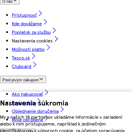
O nás
Prístupnosť
Kde dovážame
Poplatok za službu
Nastavenia cookies
Možnosti platby
Tesco.sk
Clubcard
Pred prvým nákupom
Ako nakupovať
Nastavenia súkromia
Registrácia
Objednanie doručenia
My a našich 18 partnerov ukladáme informácie v zariadení
Moje obľúbené
alebo k nim pristupujeme, napríklad k jedinečným
identifikátorom v súboroch cookie, za účelom spracúvania