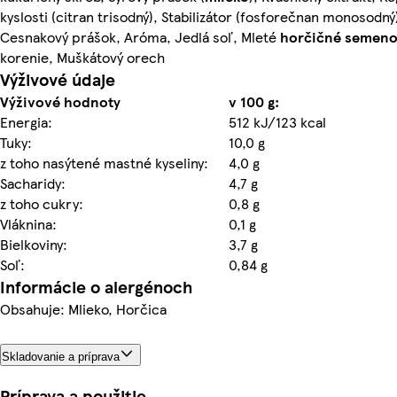
kyslosti (citran trisodný), Stabilizátor (fosforečnan monosodný
Cesnakový prášok, Aróma, Jedlá soľ, Mleté
horčičné
semen
korenie, Muškátový orech
Výživové údaje
Výživové hodnoty
v 100 g:
Energia:
512 kJ/123 kcal
Tuky:
10,0 g
z toho nasýtené mastné kyseliny:
4,0 g
Sacharidy:
4,7 g
z toho cukry:
0,8 g
Vláknina:
0,1 g
Bielkoviny:
3,7 g
Soľ:
0,84 g
Informácie o alergénoch
Obsahuje: Mlieko, Horčica
Skladovanie a príprava
Príprava a použitie