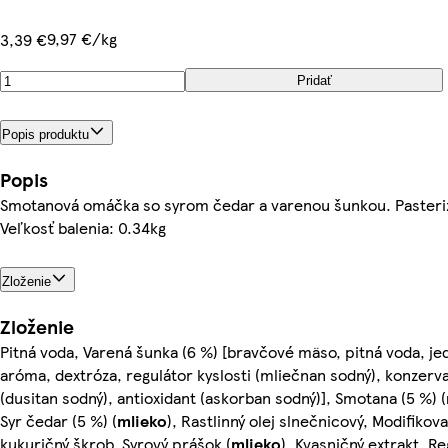
9,97 €/kg
3,39 €
Pridať
Popis produktu
Popis
Smotanová omáčka so syrom čedar a varenou šunkou. Pasteri
Veľkosť balenia: 0.34kg
Zloženie
Zloženie
Pitná voda, Varená šunka (6 %) [bravčové mäso, pitná voda, jed
aróma, dextróza, regulátor kyslosti (mliečnan sodný), konzerv
(dusitan sodný), antioxidant (askorban sodný)], Smotana (5 %) (
Syr čedar (5 %) (
mlieko
), Rastlinný olej slnečnicový, Modifikov
kukuričný škrob, Syrový prášok (
mlieko
), Kvasničný extrakt, R