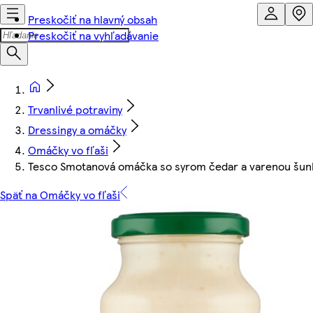
Preskočiť na hlavný obsah
Preskočiť na vyhľadávanie
Trvanlivé potraviny
Dressingy a omáčky
Omáčky vo fľaši
Tesco Smotanová omáčka so syrom čedar a varenou šun
Späť na Omáčky vo fľaši