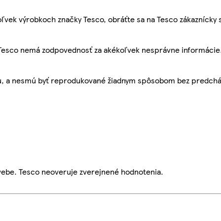
ľvek výrobkoch značky Tesco, obráťte sa na Tesco zákaznícky 
, Tesco nemá zodpovednosť za akékoľvek nesprávne informácie
bu, a nesmú byť reprodukované žiadnym spôsobom bez predch
webe. Tesco neoveruje zverejnené hodnotenia.