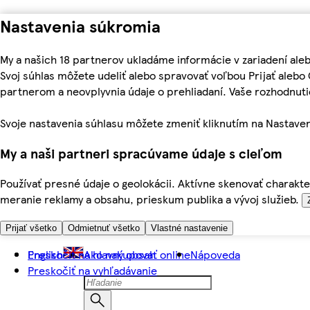
Nastavenia súkromia
My a našich 18 partnerov ukladáme informácie v zariadení ale
Svoj súhlas môžete udeliť alebo spravovať voľbou Prijať aleb
partnerom a neovplyvnia údaje o prehliadaní. Vaše rozhodnu
Svoje nastavenia súhlasu môžete zmeniť kliknutím na Nastaven
My a naši partneri spracúvame údaje s cieľom
Používať presné údaje o geolokácii. Aktívne skenovať charakter
meranie reklamy a obsahu, prieskum publika a vývoj služieb.
Prijať všetko
Odmietnuť všetko
Vlastné nastavenie
Preskočiť na hlavný obsah
English
Ako nakupovať online
Nápoveda
Preskočiť na vyhľadávanie