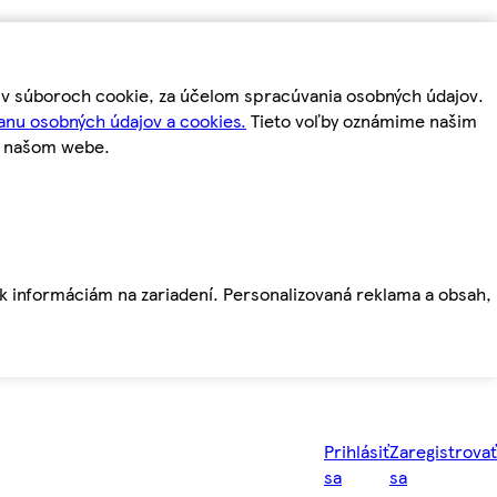
m v súboroch cookie, za účelom spracúvania osobných údajov.
anu osobných údajov a cookies.
Tieto voľby oznámime našim
a našom webe.
ť k informáciám na zariadení. Personalizovaná reklama a obsah,
Prihlásiť
Zaregistrovať
sa
sa