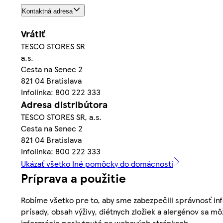
Kontaktná adresa
Vrátiť
TESCO STORES SR
a.s.
Cesta na Senec 2
821 04 Bratislava
Infolinka: 800 222 333
Adresa distribútora
TESCO STORES SR, a.s.
Cesta na Senec 2
821 04 Bratislava
Infolinka: 800 222 333
Ukázať všetko Iné pomôcky do domácnosti
Príprava a použitie
Robíme všetko pre to, aby sme zabezpečili správnosť inf
prísady, obsah výživy, diétnych zložiek a alergénov sa mô
informácie poskytnuté na webových stránkach.