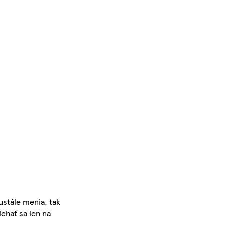
ustále menia, tak
iehať sa len na