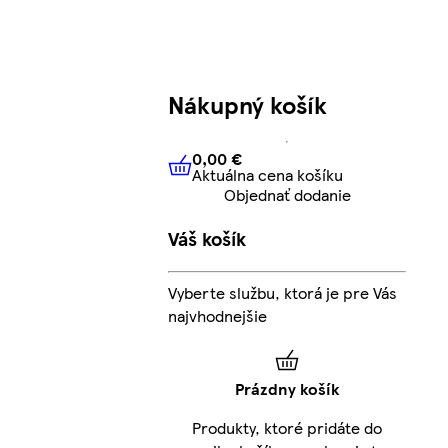
Nákupný košík
0,00 €
Aktuálna cena košíku
0,00 €
Aktuálna cena košíku
Objednať dodanie
Váš košík
Vyberte službu, ktorá je pre Vás
najvhodnejšie
Prázdny košík
Produkty, ktoré pridáte do