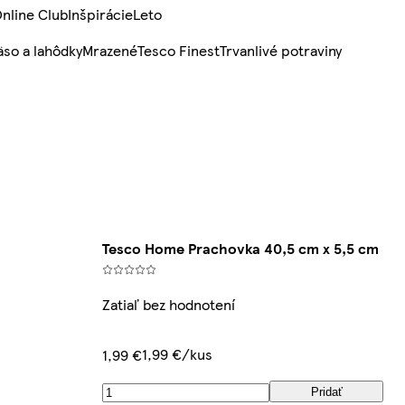
nline Club
Inšpirácie
Leto
so a lahôdky
Mrazené
Tesco Finest
Trvanlivé potraviny
Tesco Home Prachovka 40,5 cm x 5,5 cm
Zatiaľ bez hodnotení
1,99 €/kus
1,99 €
Pridať