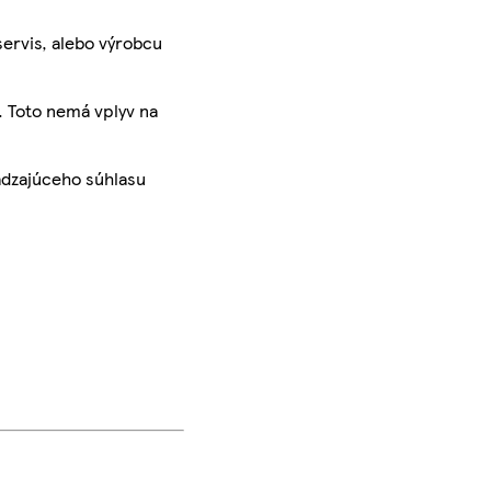
servis, alebo výrobcu
. Toto nemá vplyv na
ádzajúceho súhlasu