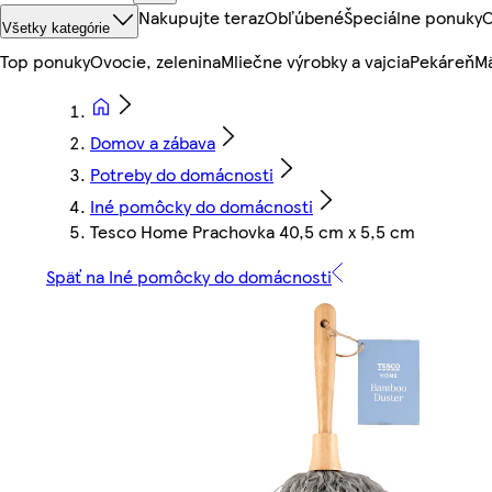
Nakupujte teraz
Obľúbené
Špeciálne ponuky
O
Všetky kategórie
Top ponuky
Ovocie, zelenina
Mliečne výrobky a vajcia
Pekáreň
Mä
Domov a zábava
Potreby do domácnosti
Iné pomôcky do domácnosti
Tesco Home Prachovka 40,5 cm x 5,5 cm
Späť na Iné pomôcky do domácnosti