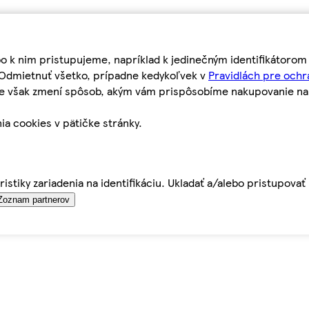
bo k nim pristupujeme, napríklad k jedinečným identifikátoro
o Odmietnuť všetko, prípadne kedykoľvek v
Pravidlách pre ochr
tie však zmení spôsob, akým vám prispôsobíme nakupovanie n
ia cookies v pätičke stránky.
istiky zariadenia na identifikáciu. Ukladať a/alebo pristupova
Zoznam partnerov