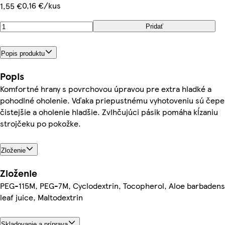
0,16 €/kus
1,55 €
Pridať
Popis produktu
Popis
Komfortné hrany s povrchovou úpravou pre extra hladké a
pohodlné oholenie. Vďaka priepustnému vyhotoveniu sú čepe
čistejšie a oholenie hladšie. Zvlhčujúci pásik pomáha kĺzaniu
strojčeku po pokožke.
Zloženie
Zloženie
PEG-115M, PEG-7M, Cyclodextrin, Tocopherol, Aloe barbadens
leaf juice, Maltodextrin
Skladovanie a príprava