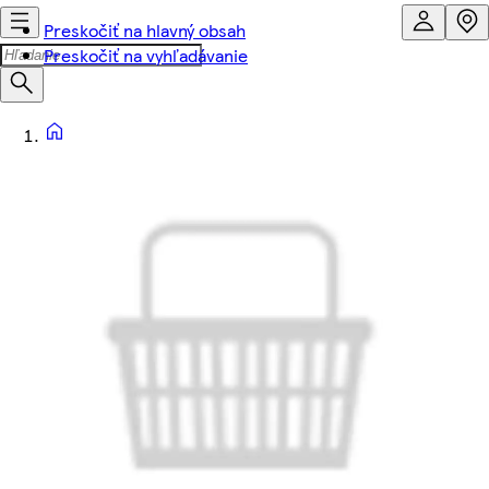
Preskočiť na hlavný obsah
Preskočiť na vyhľadávanie