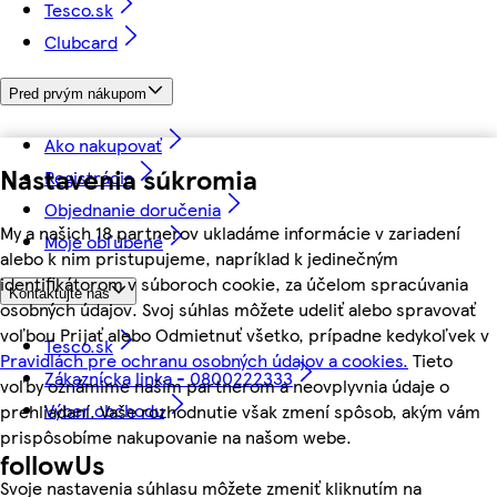
Tesco.sk
Clubcard
Pred prvým nákupom
Ako nakupovať
Nastavenia súkromia
Registrácia
Objednanie doručenia
My a našich 18 partnerov ukladáme informácie v zariadení
Moje obľúbené
alebo k nim pristupujeme, napríklad k jedinečným
identifikátorom v súboroch cookie, za účelom spracúvania
Kontaktujte nás
osobných údajov. Svoj súhlas môžete udeliť alebo spravovať
voľbou Prijať alebo Odmietnuť všetko, prípadne kedykoľvek v
Tesco.sk
Pravidlách pre ochranu osobných údajov a cookies.
Tieto
Zákaznícka linka - 0800222333
voľby oznámime našim partnerom a neovplyvnia údaje o
Výber obchodu
prehliadaní. Vaše rozhodnutie však zmení spôsob, akým vám
prispôsobíme nakupovanie na našom webe.
followUs
Svoje nastavenia súhlasu môžete zmeniť kliknutím na