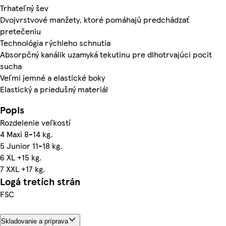
Trhateľný šev
Dvojvrstvové manžety, ktoré pomáhajú predchádzať
pretečeniu
Technológia rýchleho schnutia
Absorpčný kanálik uzamyká tekutinu pre dlhotrvajúci pocit
sucha
Veľmi jemné a elastické boky
Elastický a priedušný materiál
Popis
Rozdelenie veľkostí
4 Maxi 8-14 kg.
5 Junior 11-18 kg.
6 XL +15 kg.
7 XXL +17 kg.
Logá tretích strán
FSC
Skladovanie a príprava