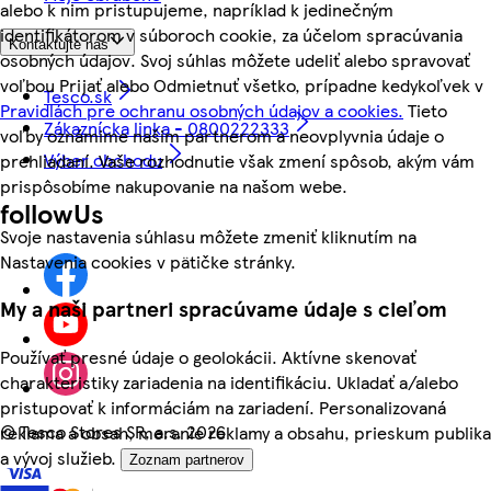
alebo k nim pristupujeme, napríklad k jedinečným
identifikátorom v súboroch cookie, za účelom spracúvania
Kontaktujte nás
osobných údajov. Svoj súhlas môžete udeliť alebo spravovať
voľbou Prijať alebo Odmietnuť všetko, prípadne kedykoľvek v
Tesco.sk
Pravidlách pre ochranu osobných údajov a cookies.
Tieto
Zákaznícka linka - 0800222333
voľby oznámime našim partnerom a neovplyvnia údaje o
Výber obchodu
prehliadaní. Vaše rozhodnutie však zmení spôsob, akým vám
prispôsobíme nakupovanie na našom webe.
followUs
Svoje nastavenia súhlasu môžete zmeniť kliknutím na
Nastavenia cookies v pätičke stránky.
My a naši partneri spracúvame údaje s cieľom
Používať presné údaje o geolokácii. Aktívne skenovať
charakteristiky zariadenia na identifikáciu. Ukladať a/alebo
pristupovať k informáciám na zariadení. Personalizovaná
©
Tesco Stores SR, a.s. 2026
reklama a obsah, meranie reklamy a obsahu, prieskum publika
a vývoj služieb.
Zoznam partnerov