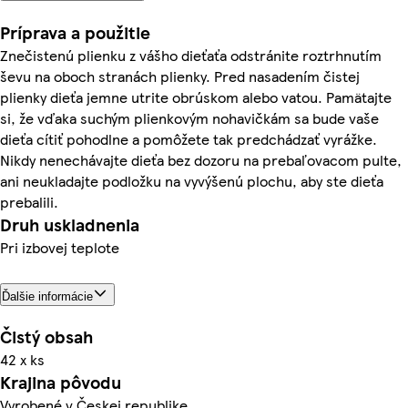
Príprava a použitie
Znečistenú plienku z vášho dieťaťa odstránite roztrhnutím
ševu na oboch stranách plienky. Pred nasadením čistej
plienky dieťa jemne utrite obrúskom alebo vatou. Pamätajte
si, že vďaka suchým plienkovým nohavičkám sa bude vaše
dieťa cítiť pohodlne a pomôžete tak predchádzať vyrážke.
Nikdy nenechávajte dieťa bez dozoru na prebaľovacom pulte,
ani neukladajte podložku na vyvýšenú plochu, aby ste dieťa
prebalili.
Druh uskladnenia
Pri izbovej teplote
Ďalšie informácie
Čistý obsah
42 x ks
Krajina pôvodu
Vyrobené v Českej republike