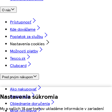
O nás
Prístupnosť
Kde dovážame
Poplatok za službu
Nastavenia cookies
Možnosti platby
Tesco.sk
Clubcard
Pred prvým nákupom
Ako nakupovať
Nastavenia súkromia
Registrácia
Objednanie doručenia
My a našich 18 partnerov ukladáme informácie v zariadení
Moje obľúbené