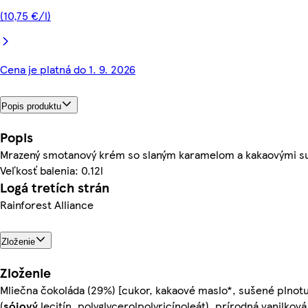
(10,75 €/l)
Cena je platná do 1. 9. 2026
Popis produktu
Popis
Mrazený smotanový krém so slaným karamelom a kakaovými su
Veľkosť balenia: 0.12l
Logá tretích strán
Rainforest Alliance
Zloženie
Zloženie
Mliečna čokoláda (29%) [cukor, kakaové maslo*, sušené plno
(
sójový
lecitín, polyglycerolpolyricínoleát), prírodná vanilkov