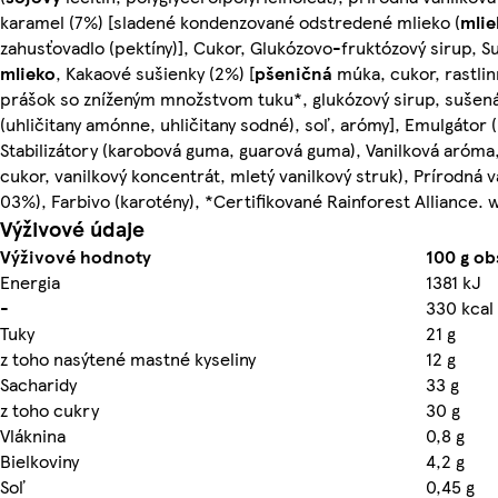
karamel (7%) [sladené kondenzované odstredené mlieko (
mlie
zahusťovadlo (pektíny)], Cukor, Glukózovo-fruktózový sirup, S
mlieko
, Kakaové sušienky (2%) [
pšeničná
múka, cukor, rastlin
prášok so zníženým množstvom tuku*, glukózový sirup, sušená 
(uhličitany amónne, uhličitany sodné), soľ, arómy], Emulgátor 
Stabilizátory (karobová guma, guarová guma), Vanilková aróma,
cukor, vanilkový koncentrát, mletý vanilkový struk), Prírodná 
03%), Farbivo (karotény), *Certifikované Rainforest Alliance.
Výživové údaje
Výživové hodnoty
100 g o
Energia
1381 kJ
-
330 kcal
Tuky
21 g
z toho nasýtené mastné kyseliny
12 g
Sacharidy
33 g
z toho cukry
30 g
Vláknina
0,8 g
Bielkoviny
4,2 g
Soľ
0,45 g