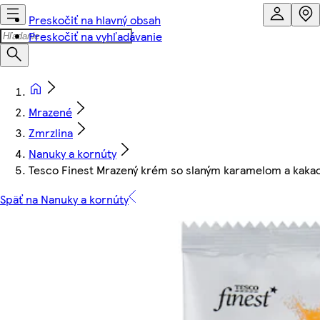
Preskočiť na hlavný obsah
Preskočiť na vyhľadávanie
Mrazené
Zmrzlina
Nanuky a kornúty
Tesco Finest Mrazený krém so slaným karamelom a kakao
Späť na Nanuky a kornúty