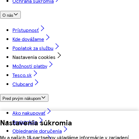
Ochrana súkromia
O nás
Prístupnosť
Kde dovážame
Poplatok za službu
Nastavenia cookies
Možnosti platby
Tesco.sk
Clubcard
Pred prvým nákupom
Ako nakupovať
Nastavenia súkromia
Registrácia
Objednanie doručenia
My a našich 18 partnerov ukladáme informácie v zariadení