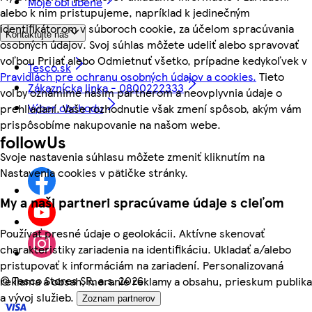
Moje obľúbené
alebo k nim pristupujeme, napríklad k jedinečným
identifikátorom v súboroch cookie, za účelom spracúvania
Kontaktujte nás
osobných údajov. Svoj súhlas môžete udeliť alebo spravovať
voľbou Prijať alebo Odmietnuť všetko, prípadne kedykoľvek v
Tesco.sk
Pravidlách pre ochranu osobných údajov a cookies.
Tieto
Zákaznícka linka - 0800222333
voľby oznámime našim partnerom a neovplyvnia údaje o
Výber obchodu
prehliadaní. Vaše rozhodnutie však zmení spôsob, akým vám
prispôsobíme nakupovanie na našom webe.
followUs
Svoje nastavenia súhlasu môžete zmeniť kliknutím na
Nastavenia cookies v pätičke stránky.
My a naši partneri spracúvame údaje s cieľom
Používať presné údaje o geolokácii. Aktívne skenovať
charakteristiky zariadenia na identifikáciu. Ukladať a/alebo
pristupovať k informáciám na zariadení. Personalizovaná
©
Tesco Stores SR, a.s. 2026
reklama a obsah, meranie reklamy a obsahu, prieskum publika
a vývoj služieb.
Zoznam partnerov