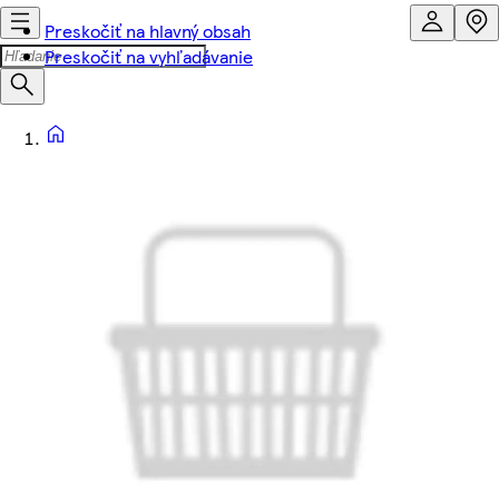
Preskočiť na hlavný obsah
Preskočiť na vyhľadávanie