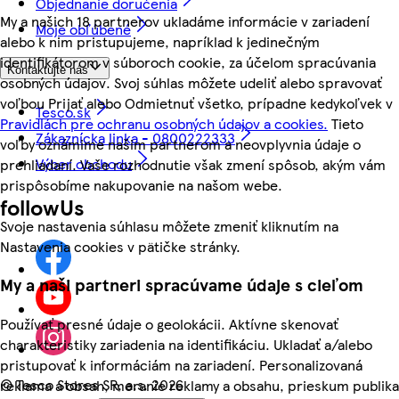
Objednanie doručenia
My a našich 18 partnerov ukladáme informácie v zariadení
Moje obľúbené
alebo k nim pristupujeme, napríklad k jedinečným
identifikátorom v súboroch cookie, za účelom spracúvania
Kontaktujte nás
osobných údajov. Svoj súhlas môžete udeliť alebo spravovať
voľbou Prijať alebo Odmietnuť všetko, prípadne kedykoľvek v
Tesco.sk
Pravidlách pre ochranu osobných údajov a cookies.
Tieto
Zákaznícka linka - 0800222333
voľby oznámime našim partnerom a neovplyvnia údaje o
Výber obchodu
prehliadaní. Vaše rozhodnutie však zmení spôsob, akým vám
prispôsobíme nakupovanie na našom webe.
followUs
Svoje nastavenia súhlasu môžete zmeniť kliknutím na
Nastavenia cookies v pätičke stránky.
My a naši partneri spracúvame údaje s cieľom
Používať presné údaje o geolokácii. Aktívne skenovať
charakteristiky zariadenia na identifikáciu. Ukladať a/alebo
pristupovať k informáciám na zariadení. Personalizovaná
©
Tesco Stores SR, a.s. 2026
reklama a obsah, meranie reklamy a obsahu, prieskum publika