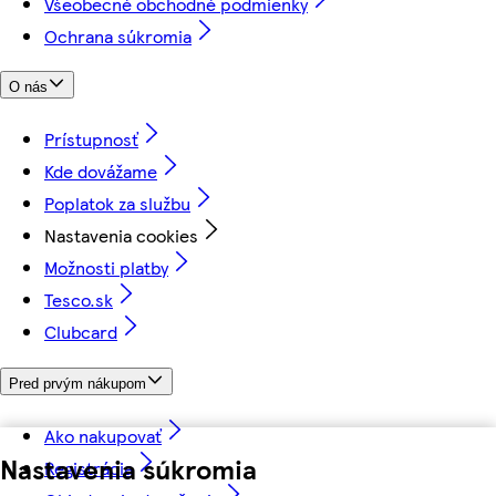
Všeobecné obchodné podmienky
Ochrana súkromia
O nás
Prístupnosť
Kde dovážame
Poplatok za službu
Nastavenia cookies
Možnosti platby
Tesco.sk
Clubcard
Pred prvým nákupom
Ako nakupovať
Nastavenia súkromia
Registrácia