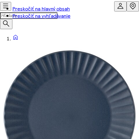
Preskočiť na hlavný obsah
Preskočiť na vyhľadávanie