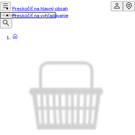
Preskočiť na hlavný obsah
Preskočiť na vyhľadávanie