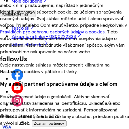
Moje obľúbené
alebo k nim pristupujeme, napríklad k jedinečným
identifikátorom v súboroch cookie, za účelom spracúvania
Kontaktujte nás
osobných údajov. Svoj súhlas môžete udeliť alebo spravovať
voľbou Prijať alebo Odmietnuť všetko, prípadne kedykoľvek v
Tesco.sk
Pravidlách pre ochranu osobných údajov a cookies.
Tieto
Zákaznícka linka - 0800222333
voľby oznámime našim partnerom a neovplyvnia údaje o
Výber obchodu
prehliadaní. Vaše rozhodnutie však zmení spôsob, akým vám
prispôsobíme nakupovanie na našom webe.
followUs
Svoje nastavenia súhlasu môžete zmeniť kliknutím na
Nastavenia cookies v pätičke stránky.
My a naši partneri spracúvame údaje s cieľom
Používať presné údaje o geolokácii. Aktívne skenovať
charakteristiky zariadenia na identifikáciu. Ukladať a/alebo
pristupovať k informáciám na zariadení. Personalizovaná
©
Tesco Stores SR, a.s. 2026
reklama a obsah, meranie reklamy a obsahu, prieskum publika
a vývoj služieb.
Zoznam partnerov