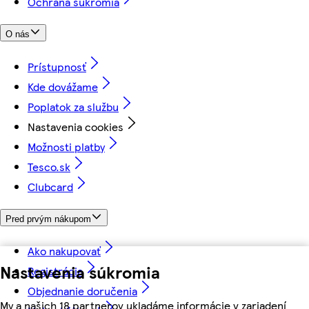
Ochrana súkromia
O nás
Prístupnosť
Kde dovážame
Poplatok za službu
Nastavenia cookies
Možnosti platby
Tesco.sk
Clubcard
Pred prvým nákupom
Ako nakupovať
Nastavenia súkromia
Registrácia
Objednanie doručenia
My a našich 18 partnerov ukladáme informácie v zariadení