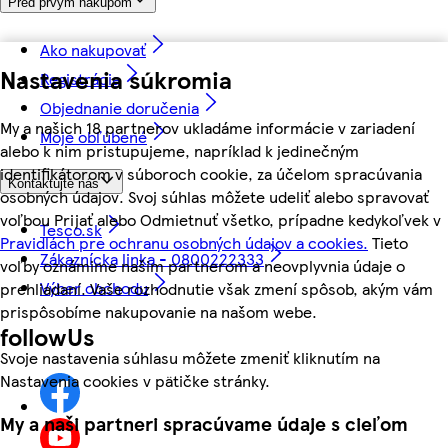
Pred prvým nákupom
Ako nakupovať
Nastavenia súkromia
Registrácia
Objednanie doručenia
My a našich 18 partnerov ukladáme informácie v zariadení
Moje obľúbené
alebo k nim pristupujeme, napríklad k jedinečným
identifikátorom v súboroch cookie, za účelom spracúvania
Kontaktujte nás
osobných údajov. Svoj súhlas môžete udeliť alebo spravovať
voľbou Prijať alebo Odmietnuť všetko, prípadne kedykoľvek v
Tesco.sk
Pravidlách pre ochranu osobných údajov a cookies.
Tieto
Zákaznícka linka - 0800222333
voľby oznámime našim partnerom a neovplyvnia údaje o
Výber obchodu
prehliadaní. Vaše rozhodnutie však zmení spôsob, akým vám
prispôsobíme nakupovanie na našom webe.
followUs
Svoje nastavenia súhlasu môžete zmeniť kliknutím na
Nastavenia cookies v pätičke stránky.
My a naši partneri spracúvame údaje s cieľom