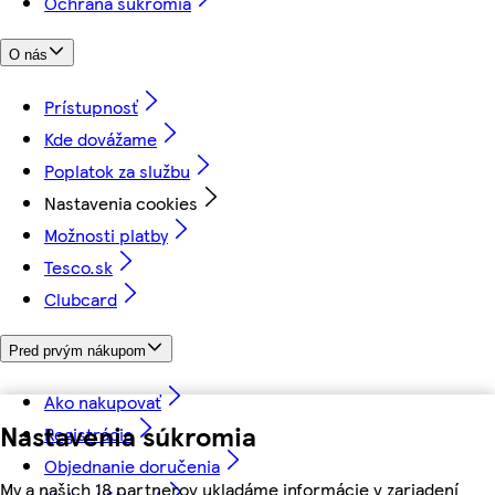
Ochrana súkromia
O nás
Prístupnosť
Kde dovážame
Poplatok za službu
Nastavenia cookies
Možnosti platby
Tesco.sk
Clubcard
Pred prvým nákupom
Ako nakupovať
Nastavenia súkromia
Registrácia
Objednanie doručenia
My a našich 18 partnerov ukladáme informácie v zariadení