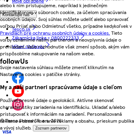
Moje obľúbené
alebo k nim pristupujeme, napríklad k jedinečným
identifikátorom v súboroch cookie, za účelom spracúvania
Kontaktujte nás
osobných údajov. Svoj súhlas môžete udeliť alebo spravovať
voľbou Prijať alebo Odmietnuť všetko, prípadne kedykoľvek v
Tesco.sk
Pravidlách pre ochranu osobných údajov a cookies.
Tieto
Zákaznícka linka - 0800222333
voľby oznámime našim partnerom a neovplyvnia údaje o
Výber obchodu
prehliadaní. Vaše rozhodnutie však zmení spôsob, akým vám
prispôsobíme nakupovanie na našom webe.
followUs
Svoje nastavenia súhlasu môžete zmeniť kliknutím na
Nastavenia cookies v pätičke stránky.
My a naši partneri spracúvame údaje s cieľom
Používať presné údaje o geolokácii. Aktívne skenovať
charakteristiky zariadenia na identifikáciu. Ukladať a/alebo
pristupovať k informáciám na zariadení. Personalizovaná
©
Tesco Stores SR, a.s. 2026
reklama a obsah, meranie reklamy a obsahu, prieskum publika
a vývoj služieb.
Zoznam partnerov