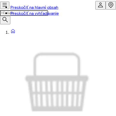
Preskočiť na hlavný obsah
Preskočiť na vyhľadávanie