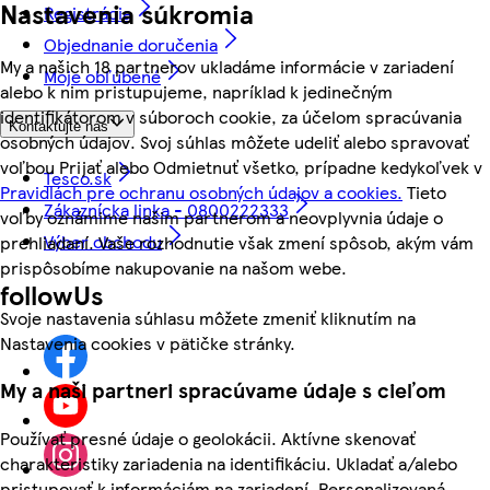
Nastavenia súkromia
Registrácia
Objednanie doručenia
My a našich 18 partnerov ukladáme informácie v zariadení
Moje obľúbené
alebo k nim pristupujeme, napríklad k jedinečným
identifikátorom v súboroch cookie, za účelom spracúvania
Kontaktujte nás
osobných údajov. Svoj súhlas môžete udeliť alebo spravovať
voľbou Prijať alebo Odmietnuť všetko, prípadne kedykoľvek v
Tesco.sk
Pravidlách pre ochranu osobných údajov a cookies.
Tieto
Zákaznícka linka - 0800222333
voľby oznámime našim partnerom a neovplyvnia údaje o
Výber obchodu
prehliadaní. Vaše rozhodnutie však zmení spôsob, akým vám
prispôsobíme nakupovanie na našom webe.
followUs
Svoje nastavenia súhlasu môžete zmeniť kliknutím na
Nastavenia cookies v pätičke stránky.
My a naši partneri spracúvame údaje s cieľom
Používať presné údaje o geolokácii. Aktívne skenovať
charakteristiky zariadenia na identifikáciu. Ukladať a/alebo
pristupovať k informáciám na zariadení. Personalizovaná