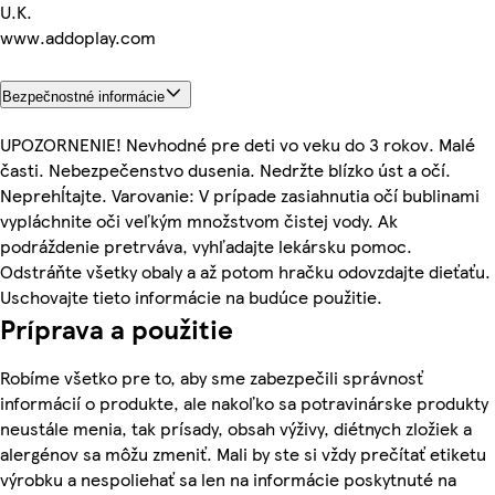
U.K.
www.addoplay.com
Bezpečnostné informácie
UPOZORNENIE! Nevhodné pre deti vo veku do 3 rokov. Malé
časti. Nebezpečenstvo dusenia. Nedržte blízko úst a očí.
Neprehĺtajte. Varovanie: V prípade zasiahnutia očí bublinami
vypláchnite oči veľkým množstvom čistej vody. Ak
podráždenie pretrváva, vyhľadajte lekársku pomoc.
Odstráňte všetky obaly a až potom hračku odovzdajte dieťaťu.
Uschovajte tieto informácie na budúce použitie.
Príprava a použitie
Robíme všetko pre to, aby sme zabezpečili správnosť
informácií o produkte, ale nakoľko sa potravinárske produkty
neustále menia, tak prísady, obsah výživy, diétnych zložiek a
alergénov sa môžu zmeniť. Mali by ste si vždy prečítať etiketu
výrobku a nespoliehať sa len na informácie poskytnuté na