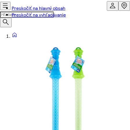
Preskočiť na hlavný obsah
Preskočiť na vyhľadávanie