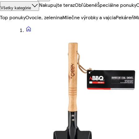
Nakupujte teraz
Obľúbené
Špeciálne ponuky
O
Všetky kategórie
Top ponuky
Ovocie, zelenina
Mliečne výrobky a vajcia
Pekáreň
Mä