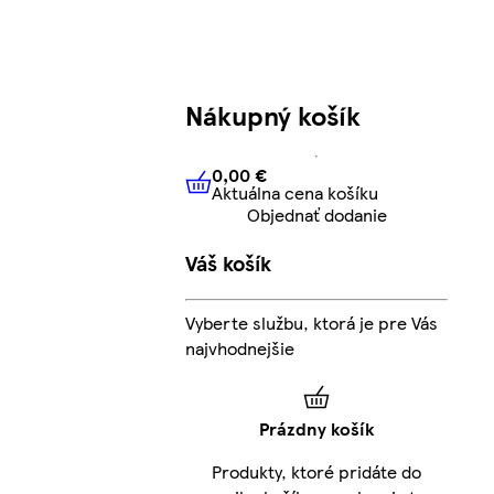
Nákupný košík
0,00 €
Aktuálna cena košíku
0,00 €
Aktuálna cena košíku
Objednať dodanie
Váš košík
Vyberte službu, ktorá je pre Vás
najvhodnejšie
Prázdny košík
Produkty, ktoré pridáte do