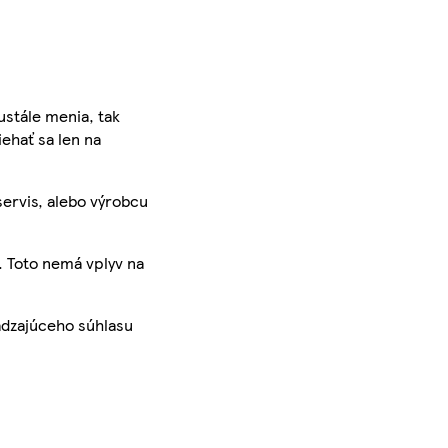
ustále menia, tak
iehať sa len na
servis, alebo výrobcu
. Toto nemá vplyv na
ádzajúceho súhlasu