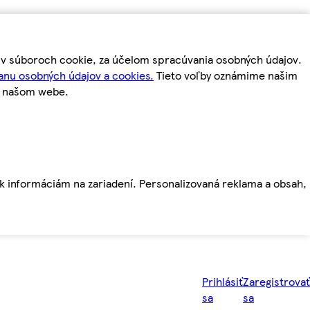
m v súboroch cookie, za účelom spracúvania osobných údajov.
anu osobných údajov a cookies.
Tieto voľby oznámime našim
a našom webe.
ť k informáciám na zariadení. Personalizovaná reklama a obsah,
Prihlásiť
Zaregistrovať
sa
sa