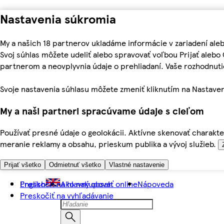
Nastavenia súkromia
My a našich 18 partnerov ukladáme informácie v zariadení ale
Svoj súhlas môžete udeliť alebo spravovať voľbou Prijať aleb
partnerom a neovplyvnia údaje o prehliadaní. Vaše rozhodnu
Svoje nastavenia súhlasu môžete zmeniť kliknutím na Nastaven
My a naši partneri spracúvame údaje s cieľom
Používať presné údaje o geolokácii. Aktívne skenovať charakter
meranie reklamy a obsahu, prieskum publika a vývoj služieb.
Prijať všetko
Odmietnuť všetko
Vlastné nastavenie
Preskočiť na hlavný obsah
English
Ako nakupovať online
Nápoveda
Preskočiť na vyhľadávanie