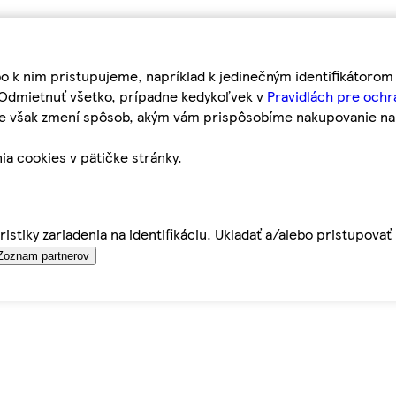
bo k nim pristupujeme, napríklad k jedinečným identifikátoro
o Odmietnuť všetko, prípadne kedykoľvek v
Pravidlách pre ochr
tie však zmení spôsob, akým vám prispôsobíme nakupovanie n
ia cookies v pätičke stránky.
istiky zariadenia na identifikáciu. Ukladať a/alebo pristupova
Zoznam partnerov