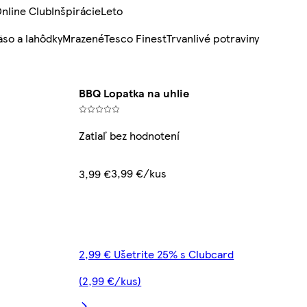
nline Club
Inšpirácie
Leto
so a lahôdky
Mrazené
Tesco Finest
Trvanlivé potraviny
BBQ Lopatka na uhlie
Zatiaľ bez hodnotení
3,99 €/kus
3,99 €
2,99 € Ušetrite 25% s Clubcard
(2,99 €/kus)